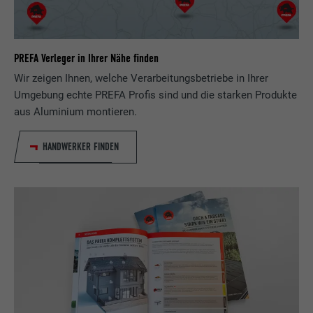
Wird von Pinterest verwendet, um die
Zweck
Nutzung der Dienste zu verfolgen.
PREFA Verleger in Ihrer Nähe finden
Name
__cfduid
Wir zeigen Ihnen, welche Verarbeitungsbetriebe in Ihrer
Umgebung echte PREFA Profis sind und die starken Produkte
Anbieter
Adsymptotic.com
aus Aluminium montieren.
Laufzeit
1 Monat
HANDWERKER FINDEN
Cookie, der verwendet wird, um einzelne
Clients hinter einer gemeinsamen IP-
Zweck
Adresse zu identifizieren und
Sicherheitseinstellungen auf Client-Basis
anzuwenden.
Name
U
Anbieter
Adsymptotic.com