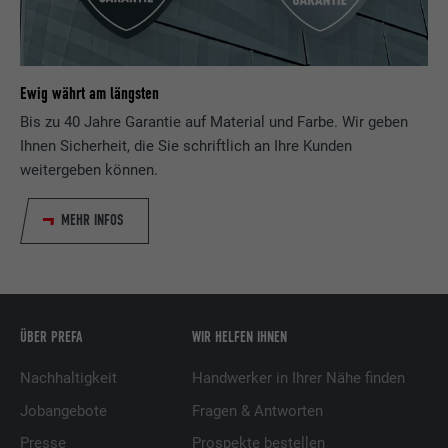
Registriert eine eindeutige ID auf mobilen
Geräten, um Tracking basierend auf dem
Zweck
geografischen GPS-Standort zu
Ewig währt am längsten
ermöglichen.
Bis zu 40 Jahre Garantie auf Material und Farbe. Wir geben
Ihnen Sicherheit, die Sie schriftlich an Ihre Kunden
weitergeben können.
Name
VISITOR_INFO1_LIVE
MEHR INFOS
Anbieter
YouTube
Laufzeit
179 Tage
Zweck
YouTube-Bandbreitenmessung
ÜBER PREFA
WIR HELFEN IHNEN
Nachhaltigkeit
Handwerker in Ihrer Nähe finden
Name
YSC
Jobangebote
Fragen & Antworten
Anbieter
YouTube
Presse
Prospekte bestellen