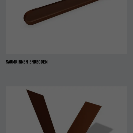
Dienstleistungen.
Name
lissc
Anbieter
LinkedIn
Laufzeit
1 Jahr
SAUMRINNEN-ENDBODEN
Wird verwendet, um sicherzustellen, dass
Zweck
das SameSite-Attribut für alle Cookies in
-
diesem Browser korrekt ist.
Name
_fbp
Anbieter
Facebook
Laufzeit
3 Monate