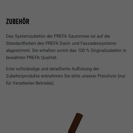
Verwendet vom Social-Networking-Dienst
LinkedIn für die Verfolgung der
Zweck
Verwendung von eingebetteten
ZUBEHÖR
Dienstleistungen.
Das Systemzubehör der PREFA Saumrinne ist auf die
Standardfarben des PREFA Dach- und Fassadensystems
Name
bscookie
abgestimmt. Sie erhalten somit das 100 % Originalzubehör in
bewährter PREFA Qualität.
Anbieter
LinkedIn
Eine vollständige und detaillierte Auflistung der
Laufzeit
2 Jahre
Zubehörprodukte entnehmen Sie bitte unserer Preisliste (nur
für Verarbeiter-Betriebe).
Verwendet vom Social-Networking-Dienst
LinkedIn für die Verfolgung der
Zweck
Verwendung von eingebetteten
Dienstleistungen.
Name
UserMatchHistory