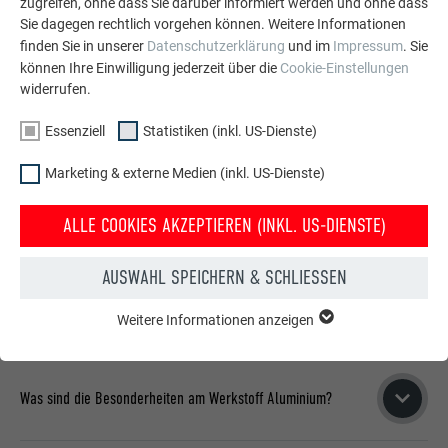
zugreifen, ohne dass Sie darüber informiert werden und ohne dass
Sie dagegen rechtlich vorgehen können. Weitere Informationen
E
P
SATTELDACH OHNE DACHVORSPRUNG MIT PREFALZ IN P.10 ZINKGRAU
FA
finden Sie in unserer
Datenschutzerklärung
und im
Impressum
. Sie
können Ihre Einwilligung jederzeit über die
Cookie-Einstellungen
Objektbezogene Sonderlösung
widerrufen.
DETAILS ZUM REFERENZPROJEKT
Essenziell
Statistiken (inkl. US-Dienste)
Marketing & externe Medien (inkl. US-Dienste)
ALLE COOKIES AKZEPTIEREN (INKL. US-DIENSTE)
AUSWAHL SPEICHERN & SCHLIESSEN
HABEN SIE NOCH FRAGEN ZUR PREFA
SAUMRINNE?
Weitere Informationen anzeigen
ESSENZIELL
Cookies der Gruppe "Essenziell" werden für grundlegende
Funktionen der Website benötigt. Dadurch ist gewährleistet,
dass die Website einwandfrei funktioniert.
Was sind die Besonderheiten am Werkstoff Aluminium?
Cookie-Informationen anzeigen
Name
PHPSESSID