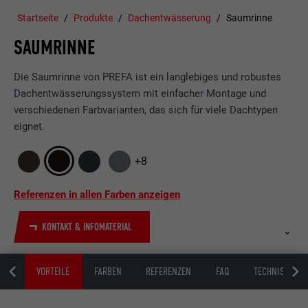
Startseite
Produkte
Dachentwässerung
Saumrinne
SAUMRINNE
Die Saumrinne von PREFA ist ein langlebiges und robustes
Dachentwässerungssystem mit einfacher Montage und
verschiedenen Farbvarianten, das sich für viele Dachtypen
eignet.
+8
Referenzen in allen Farben anzeigen
KONTAKT & INFOMATERIAL
IPP
VORTEILE
FARBEN
REFERENZEN
FAQ
TECHNISCHE I