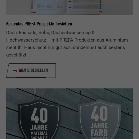
Laufzeit
3 Monate
Kostenlos PREFA Prospekte bestellen
Zweck
Browser ID-Cookie
Dach, Fassade, Solar, Dachentwässerung &
Hochwasserschutz – mit PREFA Produkten aus Aluminium
sieht Ihr Haus nicht nur gut aus, sondern ist auch bestens
Name
li_sugr
geschützt!
Anbieter
LinkedIn
GRATIS BESTELLEN
Laufzeit
3 Monate
Zweck
Browser ID-Cookie
Name
GPS
Anbieter
YouTube
Laufzeit
1 Tag