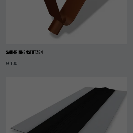
Wird von Facebook genutzt, um eine Reihe
von Werbeprodukten anzuzeigen, zum
Zweck
Beispiel Echtzeitgebote dritter
Werbetreibender.
Name
fr
SAUMRINNENSTUTZEN
Anbieter
Facebook
Ø 100
Laufzeit
3 Monate
Wird von Facebook genutzt, um eine Reihe
von Werbeprodukten anzuzeigen, zum
Zweck
Beispiel Echtzeitgebote dritter
Werbetreibender.
Name
IDE