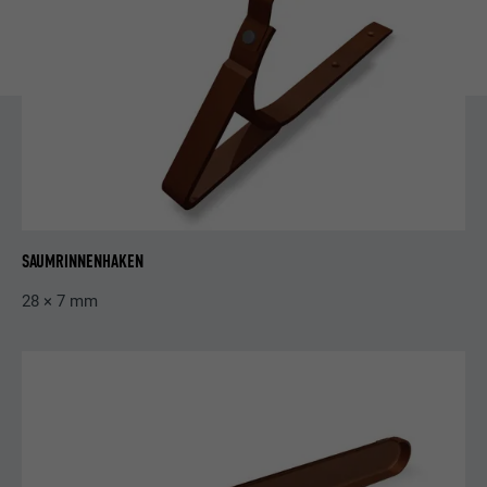
Anbieter
LinkedIn
Laufzeit
29 Tage
Wird verwendet, um Besucher auf
mehreren Webseiten zu verfolgen, um
Zweck
relevante Werbung basierend auf den
Präferenzen des Besuchers zu
präsentieren.
SAUMRINNENHAKEN
Name
lidc
28 × 7 mm
Anbieter
LinkedIn
Laufzeit
1 Tag
Verwendet vom Social-Networking-Dienst
LinkedIn für die Verfolgung der
Zweck
Verwendung von eingebetteten