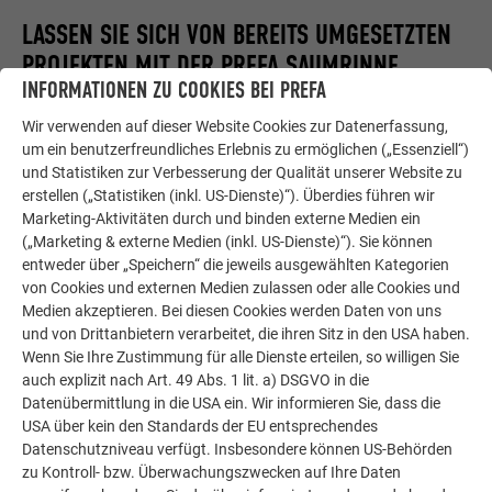
LASSEN SIE SICH VON BEREITS UMGESETZTEN
PROJEKTEN MIT DER PREFA SAUMRINNE
INFORMATIONEN ZU COOKIES BEI PREFA
INSPIRIEREN
Wir verwenden auf dieser Website Cookies zur Datenerfassung,
um ein benutzerfreundliches Erlebnis zu ermöglichen („Essenziell“)
Hier haben wir einige Referenzobjekte mit der PREFA
und Statistiken zur Verbesserung der Qualität unserer Website zu
Saumrinne zur Inspiration zusammengestellt.
erstellen („Statistiken (inkl. US-Dienste)“). Überdies führen wir
Marketing-Aktivitäten durch und binden externe Medien ein
(„Marketing & externe Medien (inkl. US-Dienste)“). Sie können
entweder über „Speichern“ die jeweils ausgewählten Kategorien
von Cookies und externen Medien zulassen oder alle Cookies und
Medien akzeptieren. Bei diesen Cookies werden Daten von uns
und von Drittanbietern verarbeitet, die ihren Sitz in den USA haben.
Wenn Sie Ihre Zustimmung für alle Dienste erteilen, so willigen Sie
auch explizit nach Art. 49 Abs. 1 lit. a) DSGVO in die
Datenübermittlung in die USA ein. Wir informieren Sie, dass die
USA über kein den Standards der EU entsprechendes
Datenschutzniveau verfügt. Insbesondere können US-Behörden
zu Kontroll- bzw. Überwachungszwecken auf Ihre Daten