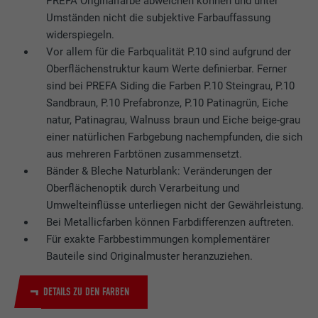
PREFA Originalfarbe abweichen können und unter
Umständen nicht die subjektive Farbauffassung
widerspiegeln.
Vor allem für die Farbqualität P.10 sind aufgrund der
Oberflächenstruktur kaum Werte definierbar. Ferner
sind bei PREFA Siding die Farben P.10 Steingrau, P.10
Sandbraun, P.10 Prefabronze, P.10 Patinagrün, Eiche
natur, Patinagrau, Walnuss braun und Eiche beige-grau
einer natürlichen Farbgebung nachempfunden, die sich
aus mehreren Farbtönen zusammensetzt.
Bänder & Bleche Naturblank: Veränderungen der
Oberflächenoptik durch Verarbeitung und
Umwelteinflüsse unterliegen nicht der Gewährleistung.
Bei Metallicfarben können Farbdifferenzen auftreten.
Für exakte Farbbestimmungen komplementärer
Bauteile sind Originalmuster heranzuziehen.
DETAILS ZU DEN FARBEN