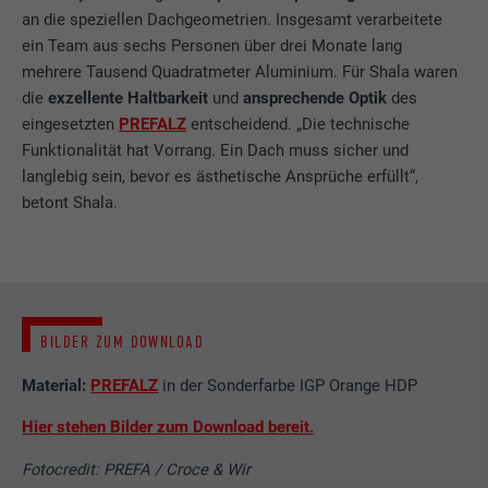
Besucher über Websites hinweg beobachten. Wenn diese
Registriert eine eindeutige ID, die verwendet
Name
cookie_optin
an die speziellen Dachgeometrien. Insgesamt verarbeitete
Cookies akzeptiert werden, bedarf der Zugriff auf Inhalte von
Zweck
wird, um statistische Daten dazu, wieder
ein Team aus sechs Personen über drei Monate lang
Videoplattformen und Social-Media-Plattformen keiner
Besucher die Website nutzt, zu generieren.
Anbieter
Sgalinski
mehrere Tausend Quadratmeter Aluminium. Für Shala waren
manuellen Einwilligung mehr.
die
exzellente Haltbarkeit
und
ansprechende Optik
des
Laufzeit
12 Monate
eingesetzten
PREFALZ
entscheidend. „Die technische
Cookie-Informationen anzeigen
Name
NID
Name
_gat
Funktionalität hat Vorrang. Ein Dach muss sicher und
Dieses Cookie ist essenziell für die Funktion
Anbieter
Google
langlebig sein, bevor es ästhetische Ansprüche erfüllt“,
Anbieter
Google Analytics
der Cookie Opt-In Extension. Es muss
betont Shala.
Zweck
gespeichert werden, damit das Tool weiß,
Laufzeit
6 Monate
Laufzeit
1 Tag
welche Cookie-Gruppen der Nutzer
akzeptiert hat.
Dieses Cookie enthält eine eindeutige ID,
Wird von Google Analytics verwendet, um
Zweck
über die Ihre bevorzugten Einstellungen
die Anforderungsrate einzuschränken.
und andere Informationen gespeichert
BILDER ZUM DOWNLOAD
werden, insbesondere Ihre bevorzugte
Zweck
Sprache, wie viele Suchergebnisse pro Seite
Name
_gid
Material:
PREFALZ
in der Sonderfarbe IGP Orange HDP
angezeigt werden sollen (z. B. 10 oder 20)
und ob der Google SafeSearch-Filter
Hier stehen Bilder zum Download bereit.
Anbieter
Google Universal Analytics
aktiviert sein soll.
Fotocredit: PREFA / Croce & Wir
Laufzeit
1 Tag