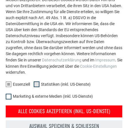
Erdgeschoss verbaute, lackierte Stahl und das
und von Drittanbietern verarbeitet, die ihren Sitz in den USA haben.
pulverbeschichtete Blech sowie die Alu-Holz-Fensterrahmen
Wenn Sie Ihre Zustimmung für alle Dienste erteilen, so willigen Sie
auch explizit nach Art. 49 Abs. 1 lit. a) DSGVO in die
sind farblich auf das Dach abgestimmt. Damit wird das
Datenübermittlung in die USA ein. Wir informieren Sie, dass die
Aluminiumdach zum verbindenden Element im
USA über kein den Standards der EU entsprechendes
architektonischen Gesamtkonzept.
Datenschutzniveau verfügt. Insbesondere können US-Behörden
zu Kontroll- bzw. Überwachungszwecken auf Ihre Daten
zugreifen, ohne dass Sie darüber informiert werden und ohne dass
Sie dagegen rechtlich vorgehen können. Weitere Informationen
finden Sie in unserer
Datenschutzerklärung
und im
Impressum
. Sie
können Ihre Einwilligung jederzeit über die
Cookie-Einstellungen
widerrufen.
Essenziell
Statistiken (inkl. US-Dienste)
Marketing & externe Medien (inkl. US-Dienste)
ALLE COOKIES AKZEPTIEREN (INKL. US-DIENSTE)
AUSWAHL SPEICHERN & SCHLIESSEN