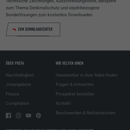
Technische Zeichnungen, Ausschreibungstexte, Beispiele
Anbieter
LinkedIn
zum Thema Denkmalschutz und objektbezogene
Sonderlösungen zum kostenlos Downloaden.
Laufzeit
1 Tag
ZUM DOWNLOADCENTER
Verwendet vom Social-Networking-Dienst
LinkedIn für die Verfolgung der
Zweck
Verwendung von eingebetteten
Dienstleistungen.
ÜBER PREFA
WIR HELFEN IHNEN
Name
lissc
Nachhaltigkeit
Handwerker in Ihrer Nähe finden
Jobangebote
Fragen & Antworten
Anbieter
LinkedIn
Presse
Prospekte bestellen
Laufzeit
1 Jahr
Compliance
Kontakt
Wird verwendet, um sicherzustellen, dass
Beschwerden & Reklamationen
Zweck
das SameSite-Attribut für alle Cookies in
diesem Browser korrekt ist.