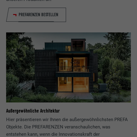
PREFARENZEN BESTELLEN
Name
bcookie
Anbieter
LinkedIn
Laufzeit
2 Jahre
Verwendet vom Social-Networking-Dienst
LinkedIn für die Verfolgung der
Zweck
Verwendung von eingebetteten
Dienstleistungen.
Name
bscookie
Außergewöhnliche Architektur
Anbieter
LinkedIn
Hier präsentieren wir Ihnen die außergewöhnlichsten PREFA
Laufzeit
2 Jahre
Objekte. Die PREFARENZEN veranschaulichen, was
entstehen kann, wenn die Innovationskraft der