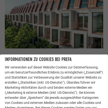
INFORMATIONEN ZU COOKIES BEI PREFA
DAS ALUMINIUMDACH ALS VERBINDENDES
Wir verwenden auf dieser Website Cookies zur Datenerfassung,
ELEMENT
um ein benutzerfreundliches Erlebnis zu ermöglichen („Essenziell“)
und Statistiken zur Verbesserung der Qualität unserer Website zu
erstellen („Statistiken (inkl. US-Dienste)“). Überdies führen wir
Gestalterisch wie funktional prägend für das gesamte
Marketing-Aktivitäten durch und binden externe Medien ein
Projekt ist das Dach. Die Dacheindeckung erfolgte mit
(„Marketing & externe Medien (inkl. US-Dienste)“). Sie können
PREFALZ
in der Sonderfarbe IGP Orange HDP
. Dieses
entweder über „Speichern“ die jeweils ausgewählten Kategorien
hochwertige Material bildete die
Farbvorlage für alle
von Cookies und externen Medien zulassen oder alle Cookies und
weiteren Bauelemente
des Objektes Van B: Der im
Medien akzeptieren. Bei diesen Cookies werden Daten von uns