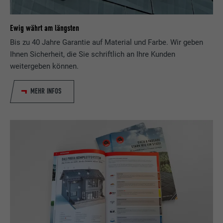
Anbieter
LinkedIn
Laufzeit
29 Tage
Ewig währt am längsten
Bis zu 40 Jahre Garantie auf Material und Farbe. Wir geben
Wird verwendet, um Besucher auf
Ihnen Sicherheit, die Sie schriftlich an Ihre Kunden
mehreren Webseiten zu verfolgen, um
weitergeben können.
Zweck
relevante Werbung basierend auf den
Präferenzen des Besuchers zu
MEHR INFOS
präsentieren.
Name
lidc
Anbieter
LinkedIn
Laufzeit
1 Tag
Verwendet vom Social-Networking-Dienst
LinkedIn für die Verfolgung der
Zweck
Verwendung von eingebetteten