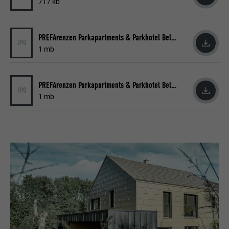
717 kb
Sprach version einer Webseite.
Anbieter
Google Optimize
Laufzeit
90 Tage
PREFArenzen Parkapartments & Parkhotel Belvedere 4 (jpg) © PREFA | CROCE & WIR
Name
lang
JPG
1 mb
Wird testweise gesetzt, um zu prüfen, ob
Anbieter
LinkedIn
der Browser das Setzen von Cookies
Zweck
erlaubt. Enthält keine
PREFArenzen Parkapartments & Parkhotel Belvedere 5 (jpg) © PREFA | CROCE & WIR
Laufzeit
Sitzung
Identifikationsmerkmale.
JPG
1 mb
Eingestellt von LinkedIn, wenn eine
Zweck
Webseite ein eingebettetes "Folgen Sie
uns"-Fenster enthält.
Name
bcookie
Anbieter
LinkedIn
Laufzeit
2 Jahre