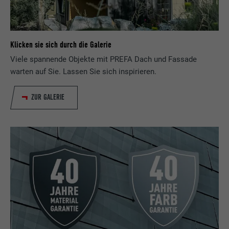
Verwendet vom Social-Networking-Dienst
LinkedIn für die Verfolgung der
Zweck
Verwendung von eingebetteten
Dienstleistungen.
Klicken sie sich durch die Galerie
Viele spannende Objekte mit PREFA Dach und Fassade
warten auf Sie. Lassen Sie sich inspirieren.
Name
bscookie
Anbieter
LinkedIn
ZUR GALERIE
Laufzeit
2 Jahre
Verwendet vom Social-Networking-Dienst
LinkedIn für die Verfolgung der
Zweck
Verwendung von eingebetteten
Dienstleistungen.
Name
UserMatchHistory