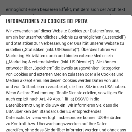
ermöglicht einen besseren Effekt, mit dem sich der Architekt
heute sehr zufrieden zeigt. Um den wohnlichen Charakter des
INFORMATIONEN ZU COOKIES BEI PREFA
Objekts zu unterstreichen, verfügt jedes Gebäude über einen
eigenen Glaspavillon „als Empfangsgeste“.
Wir verwenden auf dieser Website Cookies zur Datenerfassung,
um ein benutzerfreundliches Erlebnis zu ermöglichen („Essenziell“)
und Statistiken zur Verbesserung der Qualität unserer Website zu
erstellen („Statistiken (inkl. US-Dienste)“). Überdies führen wir
Marketing-Aktivitäten durch und binden externe Medien ein
(„Marketing & externe Medien (inkl. US-Dienste)“). Sie können
entweder über „Speichern“ die jeweils ausgewählten Kategorien
von Cookies und externen Medien zulassen oder alle Cookies und
Medien akzeptieren. Bei diesen Cookies werden Daten von uns
und von Drittanbietern verarbeitet, die ihren Sitz in den USA haben.
Wenn Sie Ihre Zustimmung für alle Dienste erteilen, so willigen Sie
auch explizit nach Art. 49 Abs. 1 lit. a) DSGVO in die
Datenübermittlung in die USA ein. Wir informieren Sie, dass die
USA über kein den Standards der EU entsprechendes
Datenschutzniveau verfügt. Insbesondere können US-Behörden
zu Kontroll- bzw. Überwachungszwecken auf Ihre Daten
zugreifen, ohne dass Sie darüber informiert werden und ohne dass