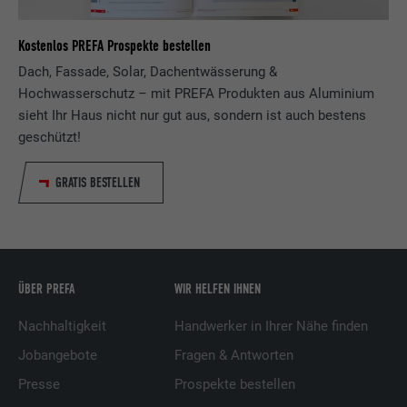
Dienstleistungen.
Kostenlos PREFA Prospekte bestellen
Name
lissc
Dach, Fassade, Solar, Dachentwässerung &
Hochwasserschutz – mit PREFA Produkten aus Aluminium
Anbieter
LinkedIn
sieht Ihr Haus nicht nur gut aus, sondern ist auch bestens
geschützt!
Laufzeit
1 Jahr
GRATIS BESTELLEN
Wird verwendet, um sicherzustellen, dass
Zweck
das SameSite-Attribut für alle Cookies in
diesem Browser korrekt ist.
ÜBER PREFA
WIR HELFEN IHNEN
Name
_fbp
Nachhaltigkeit
Handwerker in Ihrer Nähe finden
Anbieter
Facebook
Jobangebote
Fragen & Antworten
Laufzeit
3 Monate
Presse
Prospekte bestellen