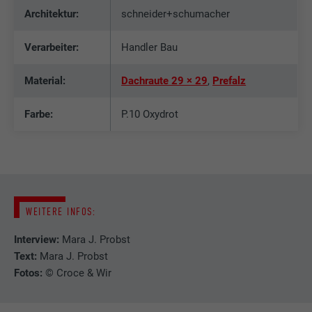
Name
fr
Architektur:
schneider+schumacher
Anbieter
Facebook
Verarbeiter:
Handler Bau
Laufzeit
3 Monate
Material:
Dachraute 29 × 29
,
Prefalz
Wird von Facebook genutzt, um eine Reihe
Farbe:
P.10 Oxydrot
von Werbeprodukten anzuzeigen, zum
Zweck
Beispiel Echtzeitgebote dritter
Werbetreibender.
Name
IDE
WEITERE INFOS:
Anbieter
doubleclick.net
Interview:
Mara J. Probst
Text:
Mara J. Probst
Laufzeit
1 Jahr
Fotos:
© Croce & Wir
Verwendet von Google DoubleClick, um die
Handlungen des Benutzers auf der