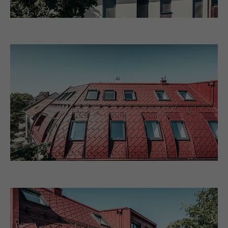
Zweck
relevante Werbung basierend auf den
Präferenzen des Besuchers zu
präsentieren.
Name
lidc
Anbieter
LinkedIn
Laufzeit
1 Tag
Verwendet vom Social-Networking-Dienst
LinkedIn für die Verfolgung der
Zweck
Verwendung von eingebetteten
Dienstleistungen.
Name
lissc
Anbieter
LinkedIn