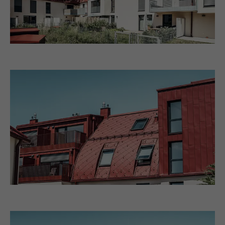
der Browser das Setzen von Cookies
Zweck
erlaubt. Enthält keine
Laufzeit
Sitzung
Identifikationsmerkmale.
Eingestellt von LinkedIn, wenn eine
Zweck
Webseite ein eingebettetes "Folgen Sie
uns"-Fenster enthält.
Name
bcookie
Anbieter
LinkedIn
Laufzeit
2 Jahre
Verwendet vom Social-Networking-Dienst
LinkedIn für die Verfolgung der
Zweck
Verwendung von eingebetteten
Dienstleistungen.