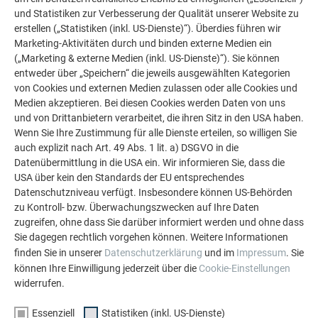
sagt Loidolt. Auf dem flachwinkeligen Satteldach eines
und Statistiken zur Verbesserung der Qualität unserer Website zu
kleineren Gebäudes im Innenhof kam die Dachraute
erstellen („Statistiken (inkl. US-Dienste)“). Überdies führen wir
ebenfalls zum Einsatz. Man schuf auf diese Weise einen
Marketing-Aktivitäten durch und binden externe Medien ein
(„Marketing & externe Medien (inkl. US-Dienste)“). Sie können
homogenen Verlauf in der Dachlandschaft von Schöneck 13
entweder über „Speichern“ die jeweils ausgewählten Kategorien
und nahm mit der oxydroten Farbe auf die umliegenden
von Cookies und externen Medien zulassen oder alle Cookies und
Ziegeldächer Bezug.
Medien akzeptieren. Bei diesen Cookies werden Daten von uns
und von Drittanbietern verarbeitet, die ihren Sitz in den USA haben.
Wenn Sie Ihre Zustimmung für alle Dienste erteilen, so willigen Sie
auch explizit nach Art. 49 Abs. 1 lit. a) DSGVO in die
Datenübermittlung in die USA ein. Wir informieren Sie, dass die
USA über kein den Standards der EU entsprechendes
Datenschutzniveau verfügt. Insbesondere können US-Behörden
zu Kontroll- bzw. Überwachungszwecken auf Ihre Daten
zugreifen, ohne dass Sie darüber informiert werden und ohne dass
Sie dagegen rechtlich vorgehen können. Weitere Informationen
finden Sie in unserer
Datenschutzerklärung
und im
Impressum
. Sie
können Ihre Einwilligung jederzeit über die
Cookie-Einstellungen
widerrufen.
Essenziell
Statistiken (inkl. US-Dienste)