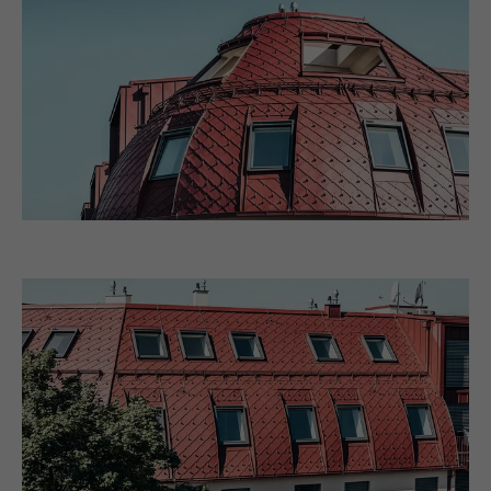
Name
bscookie
Anbieter
LinkedIn
Laufzeit
2 Jahre
Verwendet vom Social-Networking-Dienst
LinkedIn für die Verfolgung der
Zweck
Verwendung von eingebetteten
Dienstleistungen.
Name
UserMatchHistory
Anbieter
LinkedIn
Laufzeit
29 Tage
Wird verwendet, um Besucher auf
mehreren Webseiten zu verfolgen, um