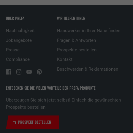
Webseite nach der Anzeige oder dem
Klicken auf eine der Anzeigen des Anbieters
Zweck
zu registrieren und zu melden, mit dem
ÜBER PREFA
WIR HELFEN IHNEN
Zweck der Messung der Wirksamkeit einer
Nachhaltigkeit
Handwerker in Ihrer Nähe finden
Werbung und der Anzeige zielgerichteter
Werbung für den Benutzer.
Jobangebote
Fragen & Antworten
Presse
Prospekte bestellen
Name
_pin_unauth
Compliance
Kontakt
Beschwerden & Reklamationen
Anbieter
Pinterest
Laufzeit
1 Jahr
ENTDECKEN SIE DIE VIELEN VORTEILE DER PREFA PRODUKTE
Wird von Pinterest verwendet, um die
Überzeugen Sie sich jetzt selbst! Einfach die gewünschten
Zweck
Nutzung der Dienste zu verfolgen.
Prospekte bestellen.
PROSPEKT BESTELLEN
Name
__cfduid