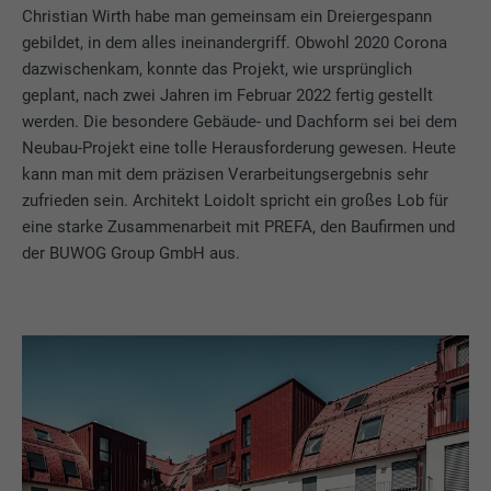
werden, insbesondere Ihre bevorzugte
Christian Wirth habe man gemeinsam ein Dreiergespann
Zweck
Sprache, wie viele Suchergebnisse pro Seite
gebildet, in dem alles ineinandergriff. Obwohl 2020 Corona
Name
_gid
angezeigt werden sollen (z. B. 10 oder 20)
dazwischenkam, konnte das Projekt, wie ursprünglich
und ob der Google SafeSearch-Filter
geplant, nach zwei Jahren im Februar 2022 fertig gestellt
Anbieter
Google Universal Analytics
aktiviert sein soll.
werden. Die besondere Gebäude- und Dachform sei bei dem
Neubau-Projekt eine tolle Herausforderung gewesen. Heute
Laufzeit
1 Tag
kann man mit dem präzisen Verarbeitungsergebnis sehr
Name
lang
Registriert eine eindeutige ID, die verwendet
zufrieden sein. Architekt Loidolt spricht ein großes Lob für
Zweck
wird, um statistische Daten dazu, wieder
eine starke Zusammenarbeit mit PREFA, den Baufirmen und
Anbieter
ads.linkedin.com
Besucher die Website nutzt, zu generieren.
der BUWOG Group GmbH aus.
Laufzeit
Sitzung
Name
_gaexp
Speichert die vom Benutzer ausgewählte
Zweck
Sprach version einer Webseite.
Anbieter
Google Optimize
Laufzeit
90 Tage
Name
lang
Wird testweise gesetzt, um zu prüfen, ob
Anbieter
LinkedIn