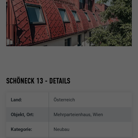
Laufzeit
1 Jahr
Wird verwendet, um sicherzustellen, dass
Zweck
das SameSite-Attribut für alle Cookies in
diesem Browser korrekt ist.
Name
_fbp
Anbieter
Facebook
SCHÖNECK 13 - DETAILS
Laufzeit
3 Monate
Land:
Österreich
Wird von Facebook genutzt, um eine Reihe
von Werbeprodukten anzuzeigen, zum
Zweck
Objekt, Ort:
Mehrparteienhaus, Wien
Beispiel Echtzeitgebote dritter
Werbetreibender.
Kategorie:
Neubau