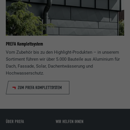
Laufzeit
2 Jahre
Verwendet vom Social-Networking-Dienst
LinkedIn für die Verfolgung der
Zweck
Verwendung von eingebetteten
Dienstleistungen.
PREFA Komplettsystem
Vom Zubehör bis zu den Highlight-Produkten – in unserem
Name
bscookie
Sortiment führen wir über 5.000 Bauteile aus Aluminium für
Dach, Fassade, Solar, Dachentwässerung und
Anbieter
LinkedIn
Hochwasserschutz.
Laufzeit
2 Jahre
ZUM PREFA KOMPLETTSYSTEM
Verwendet vom Social-Networking-Dienst
LinkedIn für die Verfolgung der
Zweck
Verwendung von eingebetteten
Dienstleistungen.
ÜBER PREFA
WIR HELFEN IHNEN