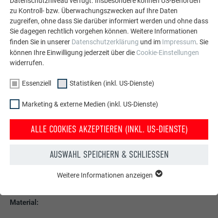
Datenschutzniveau verfügt. Insbesondere können US-Behörden
Metallbauspezialist Hugo Terschan von der Heidenbauer
zu Kontroll- bzw. Überwachungszwecken auf Ihre Daten
GmbH hatte großen Anteil daran, dass die Individualprofile
zugreifen, ohne dass Sie darüber informiert werden und ohne dass
Sie dagegen rechtlich vorgehen können. Weitere Informationen
der Wellenfassade makellos verlegt wurden.
finden Sie in unserer
Datenschutzerklärung
und im
Impressum
. Sie
Ungenauigkeiten konnten durch die eigens dafür entwickelte
können Ihre Einwilligung jederzeit über die
Cookie-Einstellungen
Unterkonstruktion ausgeglichen werden. Eine nachträgliche
widerrufen.
Anpassung war wegen der Stabilität der 2 mm starken Profile
nicht möglich. Die gewünschte Unregelmäßigkeit der
Essenziell
Statistiken (inkl. US-Dienste)
Fassade ist schließlich dem handwerklichen Können und
dem Gefühl für Ästhetik der Monteure zuzuschreiben.
Marketing & externe Medien (inkl. US-Dienste)
Besonderes Know-how war auch im Bereich der runden Alu-
Glasfassaden essenziell, erläutert Terschan: „Durch die Tiefe
ALLE COOKIES AKZEPTIEREN (INKL. US-DIENSTE)
der Profile mussten wir bestimmen, wie die zweifache
Krümmung am Profilabschluss im Bogen produziert wird.
AUSWAHL SPEICHERN & SCHLIESSEN
Dafür haben wir jedes Profil einzeln bearbeitet und räumlich
teilweise im Bearbeitungszentrum zugeschnitten.“
Weitere Informationen anzeigen
ESSENZIELL
Cookies der Gruppe "Essenziell" werden für grundlegende
Funktionen der Website benötigt. Dadurch ist gewährleistet,
Material:
dass die Website einwandfrei funktioniert.