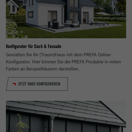
Name
_gaexp
Speichert die vom Benutzer ausgewählte
Zweck
Sprach version einer Webseite.
Anbieter
Google Optimize
Laufzeit
90 Tage
Name
lang
Konfigurator für Dach & Fassade
Wird testweise gesetzt, um zu prüfen, ob
Anbieter
LinkedIn
der Browser das Setzen von Cookies
Gestalten Sie Ihr (Traum)Haus mit dem PREFA Online-
Zweck
erlaubt. Enthält keine
Konfigurator. Hier können Sie die PREFA Produkte in vielen
Laufzeit
Sitzung
Identifikationsmerkmale.
Farben an Beispielhäusern darstellen.
Eingestellt von LinkedIn, wenn eine
Zweck
Webseite ein eingebettetes "Folgen Sie
JETZT HAUS KONFIGURIEREN
uns"-Fenster enthält.
Name
bcookie
Anbieter
LinkedIn