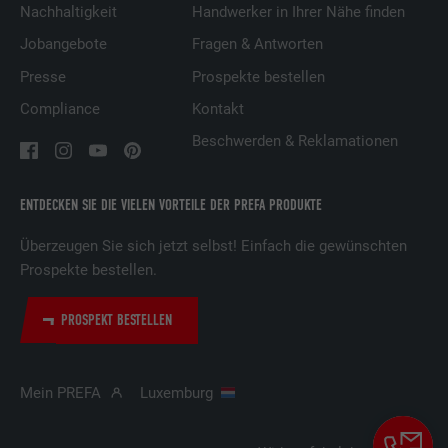
Nachhaltigkeit
Handwerker in Ihrer Nähe finden
Name
UserMatchHistory
Jobangebote
Fragen & Antworten
Anbieter
LinkedIn
Presse
Prospekte bestellen
Laufzeit
29 Tage
Compliance
Kontakt
Beschwerden & Reklamationen
Wird verwendet, um Besucher auf
mehreren Webseiten zu verfolgen, um
Zweck
relevante Werbung basierend auf den
ENTDECKEN SIE DIE VIELEN VORTEILE DER PREFA PRODUKTE
Präferenzen des Besuchers zu
präsentieren.
Überzeugen Sie sich jetzt selbst! Einfach die gewünschten
Prospekte bestellen.
Name
lidc
PROSPEKT BESTELLEN
Anbieter
LinkedIn
Mein PREFA
Luxemburg
Laufzeit
1 Tag
Verwendet vom Social-Networking-Dienst