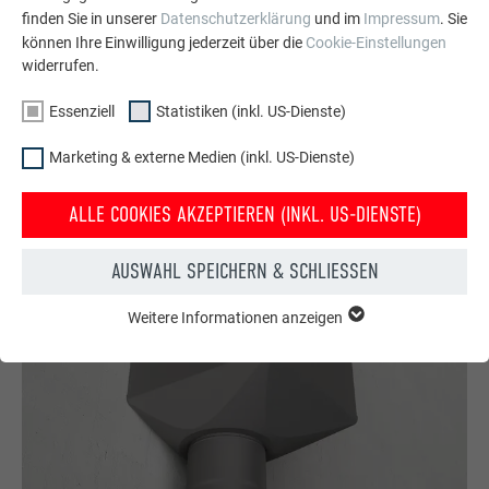
finden Sie in unserer
Datenschutzerklärung
und im
Impressum
. Sie
NEUES IM BEREICH DACHENTWÄSSERUNG &
können Ihre Einwilligung jederzeit über die
Cookie-Einstellungen
HOCHWASSERSCHUTZ
widerrufen.
Essenziell
Statistiken (inkl. US-Dienste)
Marketing & externe Medien (inkl. US-Dienste)
ALLE COOKIES AKZEPTIEREN (INKL. US-DIENSTE)
AUSWAHL SPEICHERN & SCHLIESSEN
Weitere Informationen anzeigen
ESSENZIELL
Cookies der Gruppe "Essenziell" werden für grundlegende
Funktionen der Website benötigt. Dadurch ist gewährleistet,
dass die Website einwandfrei funktioniert.
Cookie-Informationen anzeigen
Name
PHPSESSID