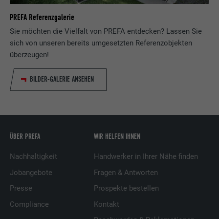
von Werbeprodukten anzuzeigen, zum
Zweck
PREFA Referenzgalerie
Beispiel Echtzeitgebote dritter
Werbetreibender.
Sie möchten die Vielfalt von PREFA entdecken? Lassen Sie
sich von unseren bereits umgesetzten Referenzobjekten
überzeugen!
Name
fr
BILDER-GALERIE ANSEHEN
Anbieter
Facebook
Laufzeit
3 Monate
Wird von Facebook genutzt, um eine Reihe
ÜBER PREFA
WIR HELFEN IHNEN
von Werbeprodukten anzuzeigen, zum
Zweck
Beispiel Echtzeitgebote dritter
Nachhaltigkeit
Handwerker in Ihrer Nähe finden
Werbetreibender.
Jobangebote
Fragen & Antworten
Presse
Prospekte bestellen
Name
IDE
Compliance
Kontakt
Anbieter
doubleclick.net