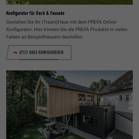
Konfigurator für Dach & Fassade
Name
lissc
Gestalten Sie Ihr (Traum)Haus mit dem PREFA Online-
Konfigurator. Hier können Sie die PREFA Produkte in vielen
Anbieter
LinkedIn
Farben an Beispielhäusern darstellen.
Laufzeit
1 Jahr
JETZT HAUS KONFIGURIEREN
Wird verwendet, um sicherzustellen, dass
Zweck
das SameSite-Attribut für alle Cookies in
diesem Browser korrekt ist.
Name
_fbp
Anbieter
Facebook
Laufzeit
3 Monate
Wird von Facebook genutzt, um eine Reihe