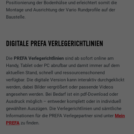
Positionierung der Bodenhülse und erleichtert somit die
Montage und Ausrichtung der Vario Rundprofile auf der
Laufzeit
90 Tage
Name
lang
Baustelle.
Wird testweise gesetzt, um zu prüfen, ob
Anbieter
LinkedIn
der Browser das Setzen von Cookies
Zweck
erlaubt. Enthält keine
DIGITALE PREFA VERLEGERICHTLINIEN
Laufzeit
Sitzung
Identifikationsmerkmale.
Eingestellt von LinkedIn, wenn eine
Die
PREFA Verlegerichtlinien
sind ab sofort online am
Zweck
Webseite ein eingebettetes "Folgen Sie
Handy, Tablet oder PC abrufbar und damit immer auf dem
uns"-Fenster enthält.
aktuellen Stand, schnell und ressourcenschonend
verfügbar. Die digitale Version kann interaktiv durchgeklickt
werden, dabei Bilder vergrößert oder passende Videos
Name
bcookie
angesehen werden. Bei Bedarf ist ein pdf-Download oder
Ausdruck möglich – entweder komplett oder in individuell
Anbieter
LinkedIn
gewählten Auszügen. Die Verlegerichtlinien und sämtliche
Informationen für die PREFA Verlegepartner sind unter
Mein
Laufzeit
2 Jahre
PREFA
zu finden.
Verwendet vom Social-Networking-Dienst