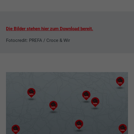
LinkedIn für die Verfolgung der
Zweck
Verwendung von eingebetteten
Dienstleistungen.
Die Bilder stehen hier zum Download bereit.
Name
bscookie
Fotocredit: PREFA / Croce & Wir
Anbieter
LinkedIn
Laufzeit
2 Jahre
Verwendet vom Social-Networking-Dienst
LinkedIn für die Verfolgung der
Zweck
Verwendung von eingebetteten
Dienstleistungen.
Name
UserMatchHistory
Anbieter
LinkedIn