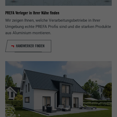
Laufzeit
29 Tage
PREFA Verleger in Ihrer Nähe finden
Wir zeigen Ihnen, welche Verarbeitungsbetriebe in Ihrer
Wird verwendet, um Besucher auf
Umgebung echte PREFA Profis sind und die starken Produkte
mehreren Webseiten zu verfolgen, um
Zweck
relevante Werbung basierend auf den
aus Aluminium montieren.
Präferenzen des Besuchers zu
präsentieren.
HANDWERKER FINDEN
Name
lidc
Anbieter
LinkedIn
Laufzeit
1 Tag
Verwendet vom Social-Networking-Dienst
LinkedIn für die Verfolgung der
Zweck
Verwendung von eingebetteten
Dienstleistungen.