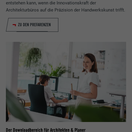
entstehen kann, wenn die Innovationskraft der
Architekturbüros auf die Präzision der Handwerkskunst trifft.
Name
bcookie
ZU DEN PREFARENZEN
Anbieter
LinkedIn
Laufzeit
2 Jahre
Verwendet vom Social-Networking-Dienst
LinkedIn für die Verfolgung der
Zweck
Verwendung von eingebetteten
Dienstleistungen.
Name
bscookie
Anbieter
LinkedIn
Laufzeit
2 Jahre
Der Downloadbereich für Architekten & Planer