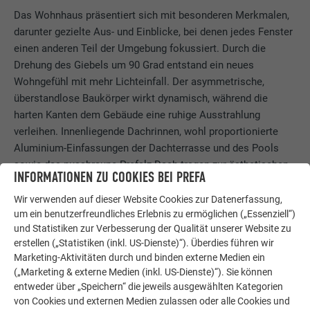
Das Wohnhaus präsentiert sich mit besonderen Merkmalen,
darunter gezielte Aus- und Einblicke, bei denen jedes Fenster
einen anderen Teil der Umgebung fokussiert. Durch die
Drehung des Giebels um 90 Grad entstand ein neues
Wohngefühl mit mehr Lichteinfall. Der asymmetrische,
überstandlose Baukörper wirkt dynamisch, während die
harten Kanten dem Gebäude eine ruhige Ausstrahlung
verleihen. Innenliegende Dachrinnen, wohl proportionierte
Aluminium-Einfassungen der Dachterrasse und des Pools
sowie das nussbraune Prefalz Dach tragen zur ästhetischen
INFORMATIONEN ZU COOKIES BEI PREFA
Harmonie bei.
Wir verwenden auf dieser Website Cookies zur Datenerfassung,
um ein benutzerfreundliches Erlebnis zu ermöglichen („Essenziell“)
und Statistiken zur Verbesserung der Qualität unserer Website zu
erstellen („Statistiken (inkl. US-Dienste)“). Überdies führen wir
Marketing-Aktivitäten durch und binden externe Medien ein
(„Marketing & externe Medien (inkl. US-Dienste)“). Sie können
entweder über „Speichern“ die jeweils ausgewählten Kategorien
von Cookies und externen Medien zulassen oder alle Cookies und