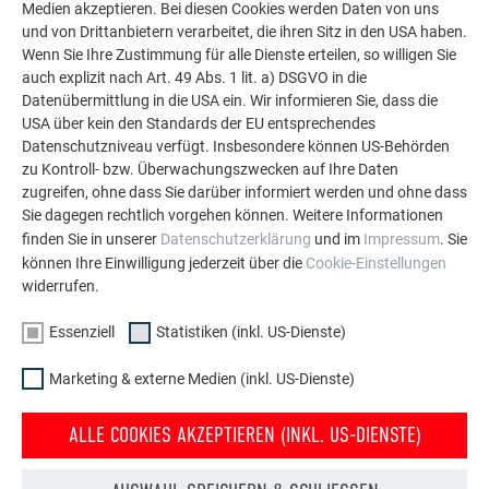
Medien akzeptieren. Bei diesen Cookies werden Daten von uns
und von Drittanbietern verarbeitet, die ihren Sitz in den USA haben.
Wenn Sie Ihre Zustimmung für alle Dienste erteilen, so willigen Sie
auch explizit nach Art. 49 Abs. 1 lit. a) DSGVO in die
Datenübermittlung in die USA ein. Wir informieren Sie, dass die
USA über kein den Standards der EU entsprechendes
Datenschutzniveau verfügt. Insbesondere können US-Behörden
zu Kontroll- bzw. Überwachungszwecken auf Ihre Daten
zugreifen, ohne dass Sie darüber informiert werden und ohne dass
Sie dagegen rechtlich vorgehen können. Weitere Informationen
finden Sie in unserer
Datenschutzerklärung
und im
Impressum
. Sie
können Ihre Einwilligung jederzeit über die
Cookie-Einstellungen
HERAUSFORDERUNGEN GEMEISTERT:
widerrufen.
DIE ROLLE VON TECTUM
Essenziell
Statistiken (inkl. US-Dienste)
Die Realisierung des Dachs erwies sich als anspruchsvoll,
Marketing & externe Medien (inkl. US-Dienste)
insbesondere aufgrund der flachen Neigung und
außergewöhnlich langen Scharen. Die erfahrenen Verarbeiter
ALLE COOKIES AKZEPTIEREN (INKL. US-DIENSTE)
der Firma Tectum meisterten die Herausforderungen
souverän. Die innenliegende Entwässerung, die Integration