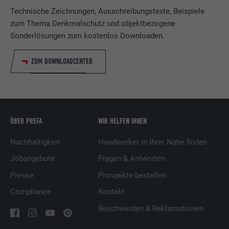
Verwendet vom Social-Networking-Dienst
Technische Zeichnungen, Ausschreibungstexte, Beispiele
LinkedIn für die Verfolgung der
zum Thema Denkmalschutz und objektbezogene
Zweck
Verwendung von eingebetteten
Sonderlösungen zum kostenlos Downloaden.
Dienstleistungen.
ZUM DOWNLOADCENTER
Name
UserMatchHistory
Anbieter
LinkedIn
ÜBER PREFA
WIR HELFEN IHNEN
Laufzeit
29 Tage
Nachhaltigkeit
Handwerker in Ihrer Nähe finden
Wird verwendet, um Besucher auf
mehreren Webseiten zu verfolgen, um
Jobangebote
Fragen & Antworten
Zweck
relevante Werbung basierend auf den
Presse
Prospekte bestellen
Präferenzen des Besuchers zu
präsentieren.
Compliance
Kontakt
Beschwerden & Reklamationen
Name
lidc