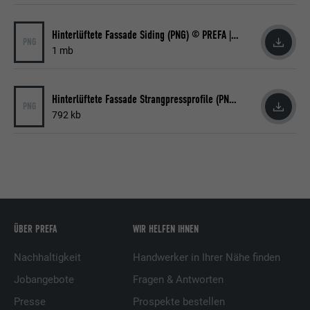
Wird verwendet, um sicherzustellen, dass
Hinterlüftete Fassade Siding (PNG) © PREFA | Croce & Wir
PNG
Zweck
das SameSite-Attribut für alle Cookies in
1 mb
diesem Browser korrekt ist.
Hinterlüftete Fassade Strangpressprofile (PNG) © PREFA | Croce & Wir
PNG
Name
_fbp
792 kb
Anbieter
Facebook
Laufzeit
3 Monate
Wird von Facebook genutzt, um eine Reihe
von Werbeprodukten anzuzeigen, zum
Zweck
ÜBER PREFA
WIR HELFEN IHNEN
Beispiel Echtzeitgebote dritter
Werbetreibender.
Nachhaltigkeit
Handwerker in Ihrer Nähe finden
Jobangebote
Fragen & Antworten
Name
fr
Presse
Prospekte bestellen