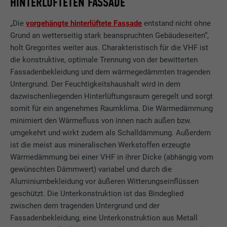
HINTERLÜFTETEN FASSADE
Name
_gid
angezeigt werden sollen (z. B. 10 oder 20)
und ob der Google SafeSearch-Filter
„Die
vorgehängte hinterlüftete Fassade
entstand nicht ohne
Anbieter
Google Universal Analytics
aktiviert sein soll.
Grund an wetterseitig stark beanspruchten Gebäudeseiten“,
holt Gregorites weiter aus. Charakteristisch für die VHF ist
Laufzeit
1 Tag
die konstruktive, optimale Trennung von der bewitterten
Name
lang
Fassadenbekleidung und dem wärmegedämmten tragenden
Registriert eine eindeutige ID, die verwendet
Untergrund. Der Feuchtigkeitshaushalt wird in dem
Zweck
wird, um statistische Daten dazu, wieder
Anbieter
ads.linkedin.com
Besucher die Website nutzt, zu generieren.
dazwischenliegenden Hinterlüftungsraum geregelt und sorgt
somit für ein angenehmes Raumklima. Die Wärmedämmung
Laufzeit
Sitzung
minimiert den Wärmefluss von innen nach außen bzw.
Name
_gaexp
umgekehrt und wirkt zudem als Schalldämmung. Außerdem
Speichert die vom Benutzer ausgewählte
Zweck
ist die meist aus mineralischen Werkstoffen erzeugte
Sprach version einer Webseite.
Anbieter
Google Optimize
Wärmedämmung bei einer VHF in ihrer Dicke (abhängig vom
gewünschten Dämmwert) variabel und durch die
Laufzeit
90 Tage
Name
lang
Aluminiumbekleidung vor äußeren Witterungseinflüssen
geschützt. Die Unterkonstruktion ist das Bindeglied
Wird testweise gesetzt, um zu prüfen, ob
Anbieter
LinkedIn
zwischen dem tragenden Untergrund und der
der Browser das Setzen von Cookies
Zweck
Fassadenbekleidung, eine Unterkonstruktion aus Metall
erlaubt. Enthält keine
Laufzeit
Sitzung