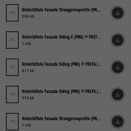
präsentieren.
Hinterlüftete Fassade Strangpressprofile (PNG) © PREFA | Croce & Wir
PNG
990 kb
Name
lidc
Hinterlüftete Fassade Siding.X (PNG) © PREFA | Croce & Wir
Anbieter
LinkedIn
PNG
1 mb
Laufzeit
1 Tag
Hinterlüftete Fassade Siding (PNG) © PREFA | Croce & Wir
Verwendet vom Social-Networking-Dienst
PNG
817 kb
LinkedIn für die Verfolgung der
Zweck
Verwendung von eingebetteten
Dienstleistungen.
Hinterlüftete Fassade Siding (PNG) © PREFA | Croce & Wir
PNG
574 kb
Name
lissc
Anbieter
LinkedIn
Hinterlüftete Fassade Strangpressprofile (PNG) © PREFA | Croce & Wir
PNG
1 mb
Laufzeit
1 Jahr