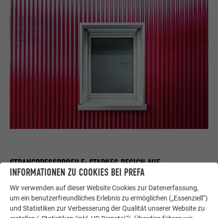
STRANGPRESSPROFILE: STARKES DESIGN AUF
INFORMATIONEN ZU COOKIES BEI PREFA
GROSSFLÄCHIGEN FASSADEN
Wir verwenden auf dieser Website Cookies zur Datenerfassung,
Ein ideales Zusammenspiel aus Technik und
um ein benutzerfreundliches Erlebnis zu ermöglichen („Essenziell“)
architektonischer Gestaltung bieten die zwei verschiedenen
und Statistiken zur Verbesserung der Qualität unserer Website zu
Strangpressprofile von PREFA: Das Zackenprofil und die