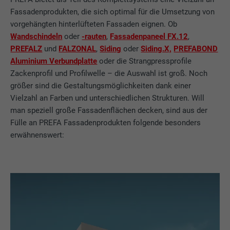
Fassadenprodukten, die sich optimal für die Umsetzung von
vorgehängten hinterlüfteten Fassaden eignen. Ob
Wandschindeln
oder
-rauten
,
Fassadenpaneel FX.12
,
PREFALZ
und
FALZONAL
,
Siding
oder
Siding.X,
PREFABOND
Aluminium Verbundplatte
oder die Strangpressprofile
Zackenprofil und Profilwelle – die Auswahl ist groß. Noch
größer sind die Gestaltungsmöglichkeiten dank einer
Vielzahl an Farben und unterschiedlichen Strukturen. Will
man speziell große Fassadenflächen decken, sind aus der
Fülle an PREFA Fassadenprodukten folgende besonders
erwähnenswert: