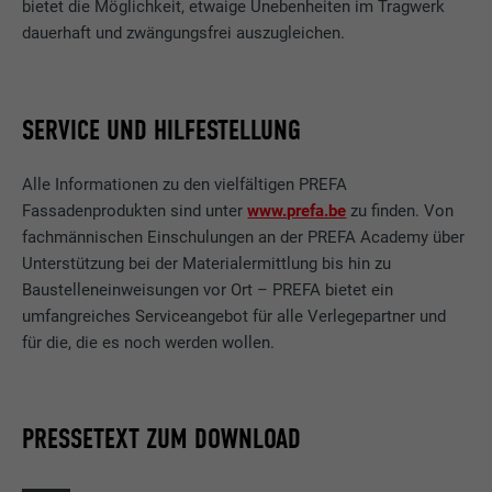
bietet die Möglichkeit, etwaige Unebenheiten im Tragwerk
Identifikationsmerkmale.
dauerhaft und zwängungsfrei auszugleichen.
Eingestellt von LinkedIn, wenn eine
Zweck
Webseite ein eingebettetes "Folgen Sie
uns"-Fenster enthält.
SERVICE UND HILFESTELLUNG
Name
bcookie
Alle Informationen zu den vielfältigen PREFA
Fassadenprodukten sind unter
www.prefa.be
zu finden. Von
Anbieter
LinkedIn
fachmännischen Einschulungen an der PREFA Academy über
Unterstützung bei der Materialermittlung bis hin zu
Laufzeit
2 Jahre
Baustelleneinweisungen vor Ort – PREFA bietet ein
umfangreiches Serviceangebot für alle Verlegepartner und
Verwendet vom Social-Networking-Dienst
für die, die es noch werden wollen.
LinkedIn für die Verfolgung der
Zweck
Verwendung von eingebetteten
Dienstleistungen.
PRESSETEXT ZUM DOWNLOAD
Name
bscookie