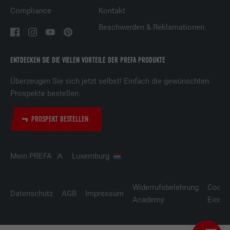
Compliance
Kontakt
Anbieter
Facebook
Beschwerden & Reklamationen
Laufzeit
3 Monate
Wird von Facebook genutzt, um eine Reihe
ENTDECKEN SIE DIE VIELEN VORTEILE DER PREFA PRODUKTE
von Werbeprodukten anzuzeigen, zum
Zweck
Beispiel Echtzeitgebote dritter
Überzeugen Sie sich jetzt selbst! Einfach die gewünschten
Werbetreibender.
Prospekte bestellen.
PROSPEKT BESTELLEN
Name
IDE
Anbieter
doubleclick.net
Mein PREFA
Luxemburg
Laufzeit
1 Jahr
Widerrufsbelehrung
Cooki
Datenschutz
AGB
Impressum
Verwendet von Google DoubleClick, um die
Academy
Einste
Handlungen des Benutzers auf der
Webseite nach der Anzeige oder dem
Klicken auf eine der Anzeigen des Anbieters