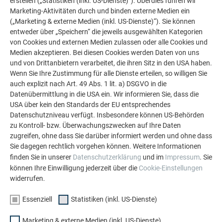
erstellen („Statistiken (inkl. US-Dienste)“). Überdies führen wir
Profilwelle aus 2 mm starker, stranggepresster
Marketing-Aktivitäten durch und binden externe Medien ein
Aluminiumlegierung sorgen für höchste Formfestigkeit und
(„Marketing & externe Medien (inkl. US-Dienste)“). Sie können
entweder über „Speichern“ die jeweils ausgewählten Kategorien
Widerstandsfähigkeit, auch unter extremen
von Cookies und externen Medien zulassen oder alle Cookies und
Beanspruchungen. Beide ermöglichen eine verdeckte
Medien akzeptieren. Bei diesen Cookies werden Daten von uns
Befestigung und einfache Montage in waagrechter,
und von Drittanbietern verarbeitet, die ihren Sitz in den USA haben.
senkrechter oder schräger Lage. Somit haben die PREFA
Wenn Sie Ihre Zustimmung für alle Dienste erteilen, so willigen Sie
Fassadenprodukte nicht nur technisch, sondern auch optisch
auch explizit nach Art. 49 Abs. 1 lit. a) DSGVO in die
viel zu bieten, sie können zudem leicht gereinigt werden und
Datenübermittlung in die USA ein. Wir informieren Sie, dass die
halten dank der einzigartigen, verdeckten Befestigung und
USA über kein den Standards der EU entsprechendes
Datenschutzniveau verfügt. Insbesondere können US-Behörden
Verlegung im Verbund hohen Windbelastungen stand.
zu Kontroll- bzw. Überwachungszwecken auf Ihre Daten
zugreifen, ohne dass Sie darüber informiert werden und ohne dass
Sie dagegen rechtlich vorgehen können. Weitere Informationen
LASSEN SIE SICH INSPIRIEREN
finden Sie in unserer
Datenschutzerklärung
und im
Impressum
. Sie
können Ihre Einwilligung jederzeit über die
Cookie-Einstellungen
widerrufen.
Essenziell
Statistiken (inkl. US-Dienste)
Marketing & externe Medien (inkl. US-Dienste)