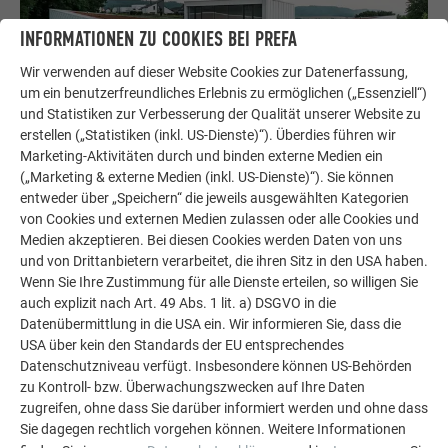
INFORMATIONEN ZU COOKIES BEI PREFA
Wir verwenden auf dieser Website Cookies zur Datenerfassung,
um ein benutzerfreundliches Erlebnis zu ermöglichen („Essenziell“)
und Statistiken zur Verbesserung der Qualität unserer Website zu
erstellen („Statistiken (inkl. US-Dienste)“). Überdies führen wir
Marketing-Aktivitäten durch und binden externe Medien ein
(„Marketing & externe Medien (inkl. US-Dienste)“). Sie können
entweder über „Speichern“ die jeweils ausgewählten Kategorien
von Cookies und externen Medien zulassen oder alle Cookies und
Medien akzeptieren. Bei diesen Cookies werden Daten von uns
und von Drittanbietern verarbeitet, die ihren Sitz in den USA haben.
DETAILREICHE FINESSE
Wenn Sie Ihre Zustimmung für alle Dienste erteilen, so willigen Sie
auch explizit nach Art. 49 Abs. 1 lit. a) DSGVO in die
Datenübermittlung in die USA ein. Wir informieren Sie, dass die
300 m² Aluminium verarbeitete der Handwerker Simon Moog
USA über kein den Standards der EU entsprechendes
mit seinen drei Kollegen für die Nachmittagsstätte in
Datenschutzniveau verfügt. Insbesondere können US-Behörden
Otterswiller. Während der Montage musste das Team von
zu Kontroll- bzw. Überwachungszwecken auf Ihre Daten
zugreifen, ohne dass Sie darüber informiert werden und ohne dass
Charpentes MOOG darauf achten, das Muster nicht nur
Sie dagegen rechtlich vorgehen können. Weitere Informationen
lotrecht, sondern auch horizontal gleichmäßig umzusetzen.