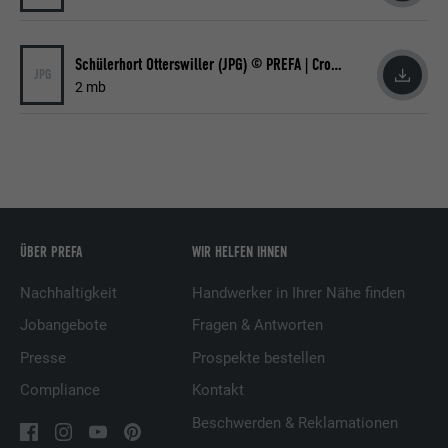
Zweck
Verwendung von eingebetteten
Dienstleistungen.
Schülerhort Otterswiller (JPG) © PREFA | Croce & Wir
JPG
2 mb
Name
bscookie
Anbieter
LinkedIn
Laufzeit
2 Jahre
Verwendet vom Social-Networking-Dienst
ÜBER PREFA
WIR HELFEN IHNEN
LinkedIn für die Verfolgung der
Zweck
Verwendung von eingebetteten
Nachhaltigkeit
Handwerker in Ihrer Nähe finden
Dienstleistungen.
Jobangebote
Fragen & Antworten
Presse
Prospekte bestellen
Name
UserMatchHistory
Compliance
Kontakt
Beschwerden & Reklamationen
Anbieter
LinkedIn