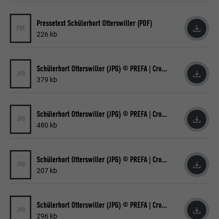
Laufzeit
90 Tage
Name
lang
Pressetext Schülerhort Otterswiller (PDF)
PDF
226 kb
Wird testweise gesetzt, um zu prüfen, ob
Anbieter
LinkedIn
der Browser das Setzen von Cookies
Zweck
erlaubt. Enthält keine
Laufzeit
Sitzung
Schülerhort Otterswiller (JPG) © PREFA | Croce & Wir
Identifikationsmerkmale.
JPG
379 kb
Eingestellt von LinkedIn, wenn eine
Zweck
Webseite ein eingebettetes "Folgen Sie
uns"-Fenster enthält.
Schülerhort Otterswiller (JPG) © PREFA | Croce & Wir
JPG
480 kb
Name
bcookie
Schülerhort Otterswiller (JPG) © PREFA | Croce & Wir
Anbieter
LinkedIn
JPG
207 kb
Laufzeit
2 Jahre
Schülerhort Otterswiller (JPG) © PREFA | Croce & Wir
Verwendet vom Social-Networking-Dienst
JPG
296 kb
LinkedIn für die Verfolgung der