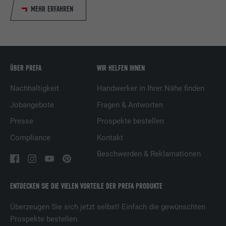
Verwendung von eingebetteten
MEHR ERFAHREN
Dienstleistungen.
Name
UserMatchHistory
ÜBER PREFA
WIR HELFEN IHNEN
Anbieter
LinkedIn
Nachhaltigkeit
Handwerker in Ihrer Nähe finden
Laufzeit
29 Tage
Jobangebote
Fragen & Antworten
Wird verwendet, um Besucher auf
Presse
Prospekte bestellen
mehreren Webseiten zu verfolgen, um
Compliance
Kontakt
Zweck
relevante Werbung basierend auf den
Präferenzen des Besuchers zu
Beschwerden & Reklamationen
präsentieren.
ENTDECKEN SIE DIE VIELEN VORTEILE DER PREFA PRODUKTE
Name
lidc
Überzeugen Sie sich jetzt selbst! Einfach die gewünschten
Anbieter
LinkedIn
Prospekte bestellen.