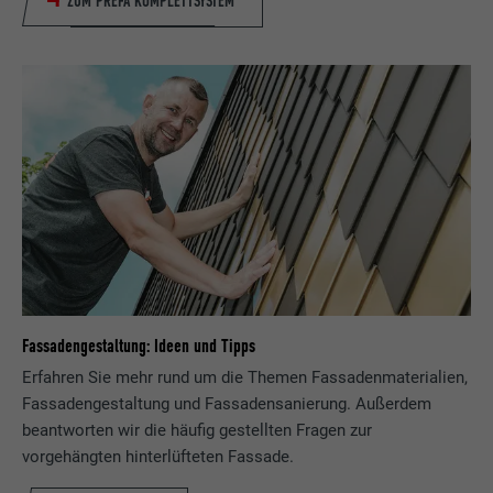
ZUM PREFA KOMPLETTSYSTEM
Name
bcookie
Anbieter
LinkedIn
Laufzeit
2 Jahre
Verwendet vom Social-Networking-Dienst
LinkedIn für die Verfolgung der
Zweck
Verwendung von eingebetteten
Dienstleistungen.
Name
bscookie
Fassadengestaltung: Ideen und Tipps
Anbieter
LinkedIn
Erfahren Sie mehr rund um die Themen Fassadenmaterialien,
Laufzeit
2 Jahre
Fassadengestaltung und Fassadensanierung. Außerdem
beantworten wir die häufig gestellten Fragen zur
Verwendet vom Social-Networking-Dienst
vorgehängten hinterlüfteten Fassade.
LinkedIn für die Verfolgung der
Zweck