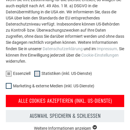
auch explizit nach Art. 49 Abs. 1 lit. a) DSGVO in die
Datenübermittlung in die USA ein. Wir informieren Sie, dass die
USA über kein den Standards der EU entsprechendes
Datenschutzniveau verfügt. Insbesondere können US-Behörden
zu Kontroll- bzw. Überwachungszwecken auf Ihre Daten
zugreifen, ohne dass Sie darüber informiert werden und ohne dass
Sie dagegen rechtlich vorgehen können. Weitere Informationen
finden Sie in unserer
Datenschutzerklärung
und im
Impressum
. Sie
können Ihre Einwilligung jederzeit über die
Cookie-Einstellungen
widerrufen.
ÄSTHETIK IM DETAIL MIT DER PREFA RAUTE
Essenziell
Statistiken (inkl. US-Dienste)
„Wir haben angelehnt an die PREFA Rauten die passende
Farbe und Wirkung der Putzfassade ausgesucht“, so Leona
Marketing & externe Medien (inkl. US-Dienste)
und Andreas Geitner. Auf dem 120 m2 großen Dach kamen
bronzene Aluminiumrauten 29 × 29 ohne Sicke
als
ALLE COOKIES AKZEPTIEREN (INKL. US-DIENSTE)
Sonderlösung zum Einsatz. Für das Portal wählten die
Architekten bewusst die
kleinere Produktvariante
im Format
AUSWAHL SPEICHERN & SCHLIESSEN
20 × 20, damit das Material auch über die Kanten des Portals
nahtlos verläuft. Benker & Wessendorf Bedachungen war für
Weitere Informationen anzeigen