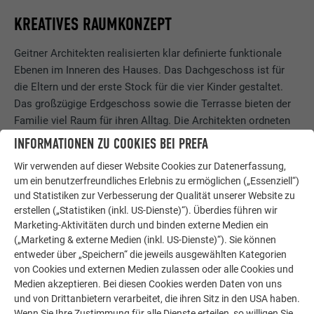
KREATIVES RAUMKONZEPT
Geitner Architekten realisierten klar definierte funktionale
Ebenen im Inneren des Hauses. Das Dachgeschoss ist für
die Eltern und der erste Stock für die vier Kinder gestaltet.
Das großzügige Erdgeschoss sowie die Terrasse bieten der
Familie viel Raum für ihren Alltag. Die Architekten ordneten
die Flächen so an, dass sie zum Garten hin orientiert und
INFORMATIONEN ZU COOKIES BEI PREFA
über Schiebetüren erweiterbar sind.
Wir verwenden auf dieser Website Cookies zur Datenerfassung,
um ein benutzerfreundliches Erlebnis zu ermöglichen („Essenziell“)
und Statistiken zur Verbesserung der Qualität unserer Website zu
erstellen („Statistiken (inkl. US-Dienste)“). Überdies führen wir
Marketing-Aktivitäten durch und binden externe Medien ein
(„Marketing & externe Medien (inkl. US-Dienste)“). Sie können
entweder über „Speichern“ die jeweils ausgewählten Kategorien
von Cookies und externen Medien zulassen oder alle Cookies und
Medien akzeptieren. Bei diesen Cookies werden Daten von uns
und von Drittanbietern verarbeitet, die ihren Sitz in den USA haben.
Wenn Sie Ihre Zustimmung für alle Dienste erteilen, so willigen Sie