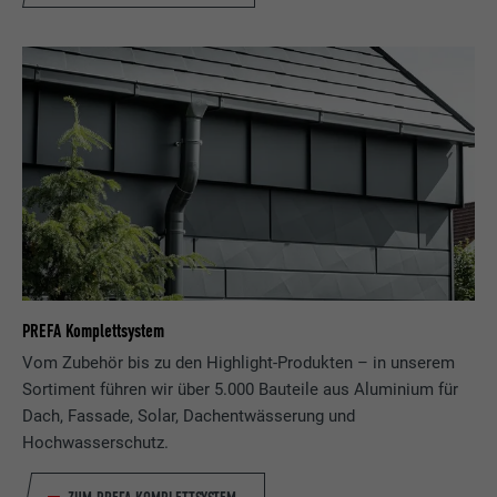
Zweck
wird, um statistische Daten dazu, wieder
Anbieter
ads.linkedin.com
Besucher die Website nutzt, zu generieren.
Laufzeit
Sitzung
Name
_gaexp
Speichert die vom Benutzer ausgewählte
Zweck
Sprach version einer Webseite.
Anbieter
Google Optimize
Laufzeit
90 Tage
Name
lang
Wird testweise gesetzt, um zu prüfen, ob
Anbieter
LinkedIn
der Browser das Setzen von Cookies
Zweck
erlaubt. Enthält keine
PREFA Komplettsystem
Laufzeit
Sitzung
Identifikationsmerkmale.
Vom Zubehör bis zu den Highlight-Produkten – in unserem
Eingestellt von LinkedIn, wenn eine
Sortiment führen wir über 5.000 Bauteile aus Aluminium für
Zweck
Webseite ein eingebettetes "Folgen Sie
Dach, Fassade, Solar, Dachentwässerung und
uns"-Fenster enthält.
Hochwasserschutz.