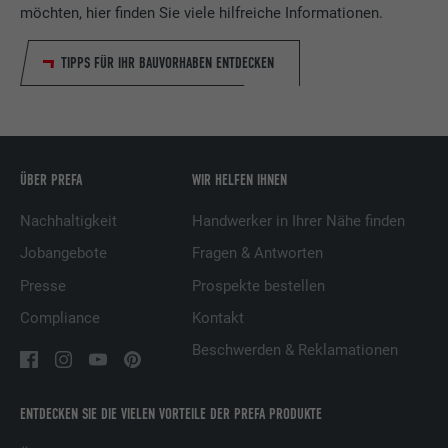
Speichert die vom Benutzer ausgewählte
möchten, hier finden Sie viele hilfreiche Informationen.
Zweck
Sprach version einer Webseite.
Anbieter
Google Optimize
TIPPS FÜR IHR BAUVORHABEN ENTDECKEN
Laufzeit
90 Tage
Name
lang
Wird testweise gesetzt, um zu prüfen, ob
Anbieter
LinkedIn
der Browser das Setzen von Cookies
Zweck
erlaubt. Enthält keine
ÜBER PREFA
WIR HELFEN IHNEN
Laufzeit
Sitzung
Identifikationsmerkmale.
Nachhaltigkeit
Handwerker in Ihrer Nähe finden
Eingestellt von LinkedIn, wenn eine
Zweck
Webseite ein eingebettetes "Folgen Sie
Jobangebote
Fragen & Antworten
uns"-Fenster enthält.
Presse
Prospekte bestellen
Compliance
Kontakt
Name
bcookie
Beschwerden & Reklamationen
Anbieter
LinkedIn
ENTDECKEN SIE DIE VIELEN VORTEILE DER PREFA PRODUKTE
Laufzeit
2 Jahre