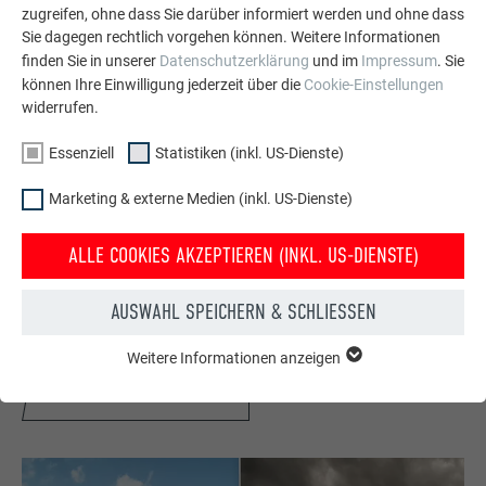
zugreifen, ohne dass Sie darüber informiert werden und ohne dass
Sie dagegen rechtlich vorgehen können. Weitere Informationen
finden Sie in unserer
Datenschutzerklärung
und im
Impressum
. Sie
können Ihre Einwilligung jederzeit über die
Cookie-Einstellungen
widerrufen.
Essenziell
Statistiken (inkl. US-Dienste)
Marketing & externe Medien (inkl. US-Dienste)
ALLE COOKIES AKZEPTIEREN (INKL. US-DIENSTE)
Konfigurator für Dach & Fassade
Gestalten Sie Ihr (Traum)Haus mit dem PREFA Online-
AUSWAHL SPEICHERN & SCHLIESSEN
Konfigurator. Hier können Sie die PREFA Produkte in vielen
Farben an Beispielhäusern darstellen.
Weitere Informationen anzeigen
ESSENZIELL
Cookies der Gruppe "Essenziell" werden für grundlegende
JETZT HAUS KONFIGURIEREN
Funktionen der Website benötigt. Dadurch ist gewährleistet,
dass die Website einwandfrei funktioniert.
Cookie-Informationen anzeigen
Name
PHPSESSID