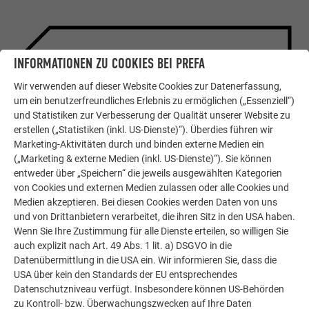
INFORMATIONEN ZU COOKIES BEI PREFA
VORTEILE
Wir verwenden auf dieser Website Cookies zur Datenerfassung,
PREFA SIDINGS
um ein benutzerfreundliches Erlebnis zu ermöglichen („Essenziell“)
und Statistiken zur Verbesserung der Qualität unserer Website zu
Ob für Fassaden, Untersichten,
erstellen („Statistiken (inkl. US-Dienste)“). Überdies führen wir
Gaubenbekleidungen oder viele
Marketing-Aktivitäten durch und binden externe Medien ein
weitere Anwendungen – mit den
(„Marketing & externe Medien (inkl. US-Dienste)“). Sie können
PREFA Sidings setzen sie auf eine
entweder über „Speichern“ die jeweils ausgewählten Kategorien
stilvolle und langlebige Lösung. Ihrer
von Cookies und externen Medien zulassen oder alle Cookies und
Gestaltung sind dabei kaum Grenzen
Medien akzeptieren. Bei diesen Cookies werden Daten von uns
und von Drittanbietern verarbeitet, die ihren Sitz in den USA haben.
gesetzt!
Wenn Sie Ihre Zustimmung für alle Dienste erteilen, so willigen Sie
auch explizit nach Art. 49 Abs. 1 lit. a) DSGVO in die
Datenübermittlung in die USA ein. Wir informieren Sie, dass die
USA über kein den Standards der EU entsprechendes
Datenschutzniveau verfügt. Insbesondere können US-Behörden
zu Kontroll- bzw. Überwachungszwecken auf Ihre Daten