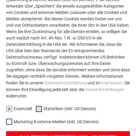
entweder über „Speichern“ die jeweils ausgewählten Kategorien
von Cookies und externen Medien zulassen oder alle Cookies und
MEISTERLEISTUNG UND PRÄZISE PLANUNG
Medien akzeptieren. Bei diesen Cookies werden Daten von uns
und von Drittanbietern verarbeitet, die ihren Sitz in den USA haben.
Wenn Sie Ihre Zustimmung für alle Dienste erteilen, so willigen Sie
„Es war eine enorm herausfordernde Aufgabe, um Details wie
auch explizit nach Art. 49 Abs. 1 lit. a) DSGVO in die
verdeckte Entwässerung und die Anschlüsse der Dachfenster
Datenübermittlung in die USA ein. Wir informieren Sie, dass die
korrekt umzusetzen“, erklärt Gregor Bless, Geschäftsführer
USA über kein den Standards der EU entsprechendes
von Bless Gebäudehüllen, einem renommierten
Datenschutzniveau verfügt. Insbesondere können US-Behörden
Familienunternehmen aus Erstfeld. „Der Architekt hatte klare
zu Kontroll- bzw. Überwachungszwecken auf Ihre Daten
zugreifen, ohne dass Sie darüber informiert werden und ohne dass
Vorstellungen, die uns dazu anspornten, perfekte Arbeit zu
Sie dagegen rechtlich vorgehen können. Weitere Informationen
leisten.“ Mit der Fertigstellung Ende 2023 und der bereits
finden Sie in unserer
Datenschutzerklärung
und im
Impressum
. Sie
erhaltenen Auszeichnung des ICONIC AWARD 2021
in der
können Ihre Einwilligung jederzeit über die
Cookie-Einstellungen
Kategorie „Architektur und Stadtplanung“ sowie der
widerrufen.
Nominierung zum Finalisten des World Architecture
Festivals 2024
in Singapur ist das Projekt ein Paradebeispiel
Essenziell
Statistiken (inkl. US-Dienste)
für moderne Architektur, die den Anforderungen an
Nachhaltigkeit und Ästhetik gerecht wird.
Marketing & externe Medien (inkl. US-Dienste)