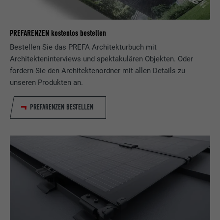
Zweck
Webseite ein eingebettetes "Folgen Sie
uns"-Fenster enthält.
PREFARENZEN kostenlos bestellen
Bestellen Sie das PREFA Architekturbuch mit
Name
bcookie
Architekteninterviews und spektakulären Objekten. Oder
fordern Sie den Architektenordner mit allen Details zu
Anbieter
LinkedIn
unseren Produkten an.
Laufzeit
2 Jahre
PREFARENZEN BESTELLEN
Verwendet vom Social-Networking-Dienst
LinkedIn für die Verfolgung der
Zweck
Verwendung von eingebetteten
Dienstleistungen.
Name
bscookie
Anbieter
LinkedIn