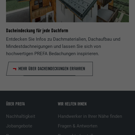
Name
lidc
Anbieter
LinkedIn
Dacheindeckung für jede Dachform
Entdecken Sie Infos zu Dachmaterialien, Dachaufbau und
Laufzeit
1 Tag
Mindestdachneigungen und lassen Sie sich von
hochwertigen PREFA Bedachungen inspirieren.
Verwendet vom Social-Networking-Dienst
LinkedIn für die Verfolgung der
Zweck
Verwendung von eingebetteten
MEHR ÜBER DACHEINDECKUNGEN ERFAHREN
Dienstleistungen.
Name
lissc
ÜBER PREFA
WIR HELFEN IHNEN
Anbieter
LinkedIn
Nachhaltigkeit
Handwerker in Ihrer Nähe finden
Laufzeit
1 Jahr
Jobangebote
Fragen & Antworten