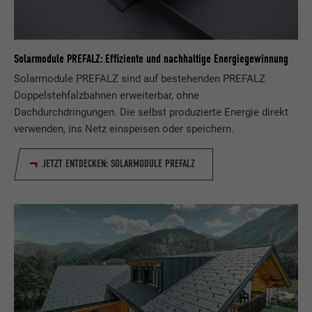
Laufzeit
2 Jahre
Verwendet vom Social-Networking-Dienst
Solarmodule PREFALZ: Effiziente und nachhaltige Energiegewinnung
LinkedIn für die Verfolgung der
Zweck
Verwendung von eingebetteten
Solarmodule PREFALZ sind auf bestehenden PREFALZ
Dienstleistungen.
Doppelstehfalzbahnen erweiterbar, ohne
Dachdurchdringungen. Die selbst produzierte Energie direkt
verwenden, ins Netz einspeisen oder speichern.
Name
UserMatchHistory
JETZT ENTDECKEN: SOLARMODULE PREFALZ
Anbieter
LinkedIn
Laufzeit
29 Tage
Wird verwendet, um Besucher auf
mehreren Webseiten zu verfolgen, um
Zweck
relevante Werbung basierend auf den
Präferenzen des Besuchers zu
präsentieren.