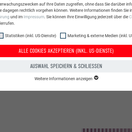
arken Aluminiumprofils
berwachungszwecken auf Ihre Daten zugreifen, ohne dass Sie darüber inf
millimetergenauen
e dagegen rechtlich vorgehen können. Weitere Informationen finden Sie i
ärung
und im
Impressum
. Sie können Ihre Einwilligung jederzeit über die
C
gen sich nahtlos
errufen.
ie gesamte, bis zu 6 m
erdeckte Befestigung mit
Statistiken (inkl. US-Dienste)
Marketing & externe Medien (inkl. U
ten wird die
an der Fassade
ALLE COOKIES AKZEPTIEREN (INKL. US-DIENSTE)
 schräg eingeschnitten
ert werden konnten. „Es
AUSWAHL SPEICHERN & SCHLIESSEN
esümiert Thomas
Weitere Informationen anzeigen
ppe "Essenziell" werden für grundlegende Funktionen der Website benötig
dass die Website einwandfrei funktioniert.
Cookie-Informationen anzeigen
PHPSESSID
NKL. US-DIENSTE)
PHP
 (inkl. US-Dienste)"-Cookies helfen uns zu verstehen, wie die Website genut