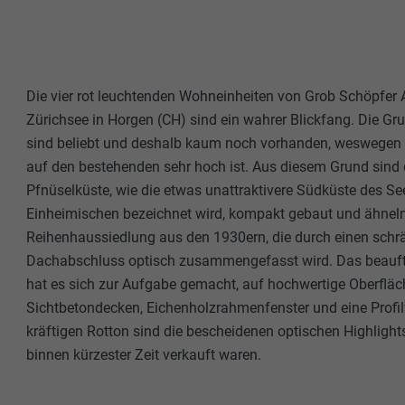
Die vier rot leuchtenden Wohneinheiten von Grob Schöpfer 
Zürichsee in Horgen (CH) sind ein wahrer Blickfang. Die G
sind beliebt und deshalb kaum noch vorhanden, weswegen
auf den bestehenden sehr hoch ist. Aus diesem Grund sind d
Pfnüselküste, wie die etwas unattraktivere Südküste des S
Einheimischen bezeichnet wird, kompakt gebaut und ähneln
Reihenhaussiedlung aus den 1930ern, die durch einen schr
Dachabschluss optisch zusammengefasst wird. Das beauftr
hat es sich zur Aufgabe gemacht, auf hochwertige Oberfläc
Sichtbetondecken, Eichenholzrahmenfenster und eine Profi
kräftigen Rotton sind die bescheidenen optischen Highlight
binnen kürzester Zeit verkauft waren.