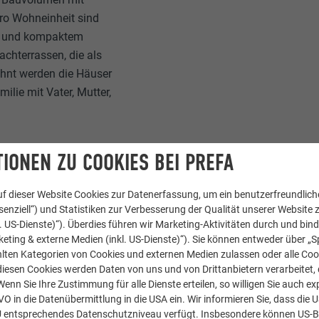
ro Wohneinheit sind
enz und kompaktem
chterrassen, die als
hnt werden die Häuser
ilie mit Vater, Mutter,
IONEN ZU COOKIES BEI PREFA
f dieser Website Cookies zur Datenerfassung, um ein benutzerfreundliche
enziell“) und Statistiken zur Verbesserung der Qualität unserer Website z
kl. US-Dienste)“). Überdies führen wir Marketing-Aktivitäten durch und bin
AUIGKEIT
eting & externe Medien (inkl. US-Dienste)“). Sie können entweder über „S
lten Kategorien von Cookies und externen Medien zulassen oder alle Co
diesen Cookies werden Daten von uns und von Drittanbietern verarbeitet, di
nn Sie Ihre Zustimmung für alle Dienste erteilen, so willigen Sie auch exp
Projekt viele
GVO in die Datenübermittlung in die USA ein. Wir informieren Sie, dass die 
erforderten. Sie hatten
U entsprechendes Datenschutzniveau verfügt. Insbesondere können US-