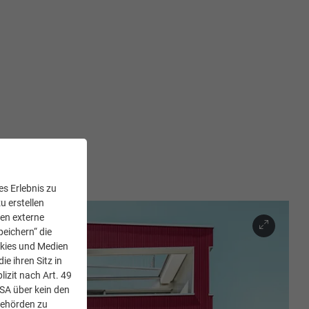
s Erlebnis zu
u erstellen
den externe
peichern“ die
okies und Medien
e ihren Sitz in
lizit nach Art. 49
USA über kein den
Behörden zu