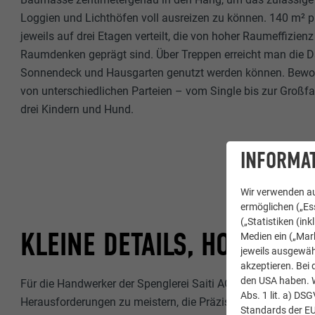
Loggien und Lichthöfen voll ausreizen zu können. 140 m² p
jeweils auf drei Etagen verteilt, die von hoher Raumeffizi
Raumdenken geprägt sind. Über Treppen erreicht man die Da
Sonnendeck und Hausgarten genutzt werden können. Bewo
von unterschiedlichen Parteien – vom Single bis zur Großfam
drei Kindern und Hund.
INFORMAT
Wir verwenden au
ermöglichen („Ess
(„Statistiken (in
KLEINE DETAILS, HOHE GEN
Medien ein („Mark
jeweils ausgewäh
akzeptieren. Bei 
den USA haben. We
Für die Handwerker der Spenglerei Saiti AG galt es, bei dem 
Abs. 1 lit. a) DS
Herausforderungen zu meistern, die Präzision und Ausdauer 
Standards der E