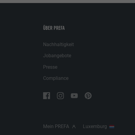
Name
Anbieter
ÜBER PREFA
Laufzeit
Nachhaltigkeit
Jobangebote
Zweck
Presse
Compliance
Name
Anbieter
Laufzeit
Zweck
Mein PREFA
Luxemburg