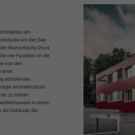
Architekten am
rundstücke um den See
 der ökonomische Druck
ie vier Parzellen an der
ees von den
 einer
äg abfallenden
agte Architekturbüro
hen zu setzen:
lwellenfassade in einem
s der Gebäude, die