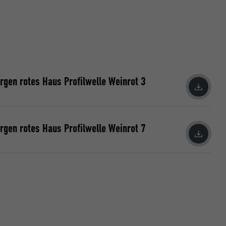
en rotes Haus Profilwelle Weinrot 3
ische Daten
r Webseite.
en rotes Haus Profilwelle Weinrot 7
s "Folgen Sie
etzen von