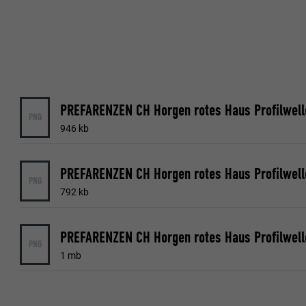
Name
Name
Anbieter
Anbieter
Laufzeit
Laufzeit
PREFARENZEN CH Horgen rotes Haus Profilwell
PNG
946 kb
Zweck
Zweck
PREFARENZEN CH Horgen rotes Haus Profilwell
PNG
Name
Name
792 kb
Anbieter
Anbieter
PREFARENZEN CH Horgen rotes Haus Profilwell
Laufzeit
PNG
Laufzeit
1 mb
Zweck
Zweck