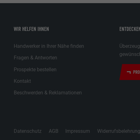
bcookie
LinkedIn
WIR HELFEN IHNEN
ENTDECKEN
2 Jahre
Handwerker in Ihrer Nähe finden
Überzeuge
gewünsch
Verwendet vom Social-Networking-Dienst LinkedIn für die V
Fragen & Antworten
Verwendung von eingebetteten Dienstleistungen.
Prospekte bestellen
PRO
Kontakt
bscookie
Beschwerden & Reklamationen
LinkedIn
2 Jahre
Verwendet vom Social-Networking-Dienst LinkedIn für die V
Datenschutz
AGB
Impressum
Widerrufsbelehrun
Verwendung von eingebetteten Dienstleistungen.