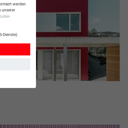
ormiert werden
n unserer
ookie-
S-Dienste)
t. Dadurch ist
zt wird.