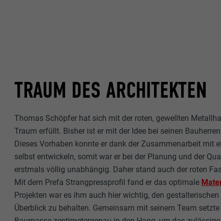
TRAUM DES ARCHITEKTEN
Thomas Schöpfer hat sich mit der roten, gewellten Metallha
Traum erfüllt. Bisher ist er mit der Idee bei seinen Bauherre
Dieses Vorhaben konnte er dank der Zusammenarbeit mit ein
selbst entwickeln, somit war er bei der Planung und der Qua
erstmals völlig unabhängig. Daher stand auch der roten Fa
Mit dem Prefa Strangpressprofil fand er das optimale
Mater
Projekten war es ihm auch hier wichtig, den gestalterischen
Überblick zu behalten. Gemeinsam mit seinem Team setzte d
Baumasse zentimetergenau in den Hang, um das zulässig