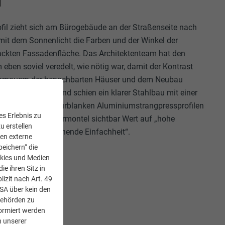
fil zieht sich am Bürogebäude an der Straßenseite nach
it dem Sonnenlicht die Farben und der Winkel der
ackten Fassadenfläche. Das Architektenteam hat den
eben soviel veredelt, wie nötig war, damit der Kontrast
inmauern der benachbarten Häuser und dem Neubau
tt. Aus diesem Grund schien ein klarer Stahlbau mit einer
meter starken, naturblanken Aluminiumstrangpressprofilen
s Erlebnis zu
gten in der Rue Marmontel sichtbar Wert auf „hohe
u erstellen
struktiv weitestgehende Einfachheit“.
den externe
peichern“ die
okies und Medien
e ihren Sitz in
lizit nach Art. 49
USA über kein den
Behörden zu
ormiert werden
n unserer