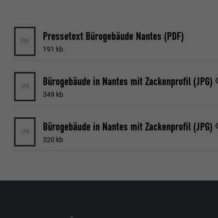
Name
Name
Anbieter
Anbieter
Pressetext Bürogebäude Nantes (PDF)
PDF
Laufzeit
191 kb
Laufzeit
Zweck
Zweck
Bürogebäude in Nantes mit Zackenprofil (JPG)
JPG
349 kb
Name
Name
Bürogebäude in Nantes mit Zackenprofil (JPG)
Anbieter
JPG
Anbieter
320 kb
Laufzeit
Laufzeit
Zweck
Zweck
Name