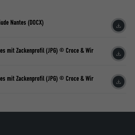
äude Nantes (DOCX)
ische Daten
r Webseite.
es mit Zackenprofil (JPG) © Croce & Wir
es mit Zackenprofil (JPG) © Croce & Wir
s "Folgen Sie
etzen von