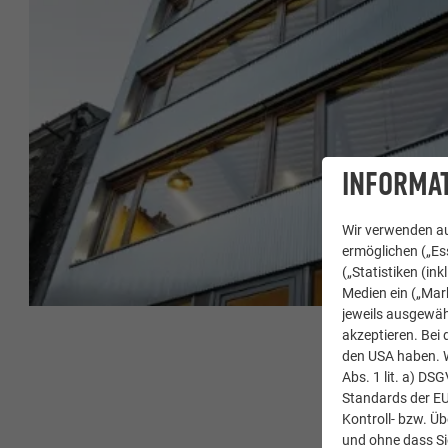
INFORMAT
Wir verwenden au
ermöglichen („Ess
(„Statistiken (in
Medien ein („Mark
jeweils ausgewäh
akzeptieren. Bei 
den USA haben. We
Abs. 1 lit. a) DS
Standards der E
Kontroll- bzw. Ü
und ohne dass Si