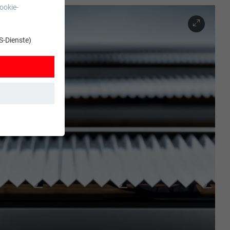
ookie-
S-Dienste)
t. Dadurch ist
zt wird.