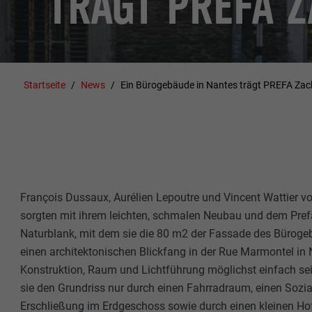
TRÄGT PREFA 
Startseite
News
Ein Bürogebäude in Nantes trägt PREFA Zac
François Dussaux, Aurélien Lepoutre und Vincent Wattier v
sorgten mit ihrem leichten, schmalen Neubau und dem Prefa
Naturblank, mit dem sie die 80 m2 der Fassade des Bürogeb
einen architektonischen Blickfang in der Rue Marmontel in 
Konstruktion, Raum und Lichtführung möglichst einfach sein 
sie den Grundriss nur durch einen Fahrradraum, einen Sozia
Erschließung im Erdgeschoss sowie durch einen kleinen Ho