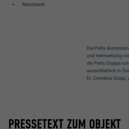
Name
Naturblank
Zweck
MARKETING & E
Anbieter
"Marketing & ex
verwendet, um p
Laufzeit
hinweg beobacht
Videoplattform
Name
Zweck
Die Prefa Aluminium
Name
Anbieter
und Vermarktung von
die Prefa Gruppe run
Anbieter
Name
Laufzeit
ausschließlich in Ös
Laufzeit
Dr. Cornelius Grupp,
Anbieter
Zweck
Laufzeit
Zweck
Zweck
PRESSETEXT ZUM OBJEKT