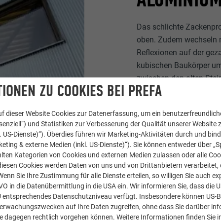
Das schlichte Zackenpro
oben. Zudem wechseln m
Reflexionen auf der gez
kubischen Baukörper um 
zwischen den alten Ste
IONEN ZU COOKIES BEI PREFA
deutlich genug hervortri
Haut aus den zwei Milli
f dieser Website Cookies zur Datenerfassung, um ein benutzerfreundliche
von Prefa ideal. DLW le
enziell“) und Statistiken zur Verbesserung der Qualität unserer Website z
Beständigkeit durch kon
kl. US-Dienste)“). Überdies führen wir Marketing-Aktivitäten durch und bin
eting & externe Medien (inkl. US-Dienste)“). Sie können entweder über „S
lten Kategorien von Cookies und externen Medien zulassen oder alle Co
diesen Cookies werden Daten von uns und von Drittanbietern verarbeitet, di
nn Sie Ihre Zustimmung für alle Dienste erteilen, so willigen Sie auch exp
GVO in die Datenübermittlung in die USA ein. Wir informieren Sie, dass die 
U entsprechendes Datenschutzniveau verfügt. Insbesondere können US-
berwachungszwecken auf Ihre Daten zugreifen, ohne dass Sie darüber inf
e dagegen rechtlich vorgehen können. Weitere Informationen finden Sie i