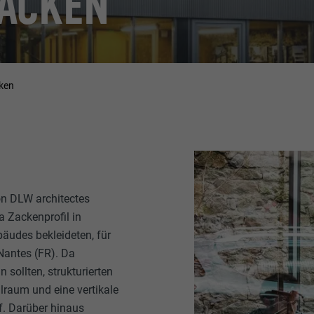
ZACKEN
ken
on DLW architectes
 Zackenprofil in
äudes bekleideten, für
Nantes (FR). Da
sollten, strukturierten
lraum und eine vertikale
f. Darüber hinaus