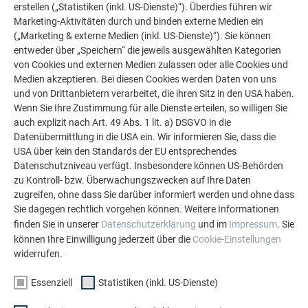
Für den Kindergarten in Niederwerrn war es erforderlich, eine
erstellen („Statistiken (inkl. US-Dienste)“). Überdies führen wir
Trauf- und Ortganglösung zu finden, welche unterschiedliche
Marketing-Aktivitäten durch und binden externe Medien ein
Dachneigungen ohne Überstände miteinander verbindet. Auf
(„Marketing & externe Medien (inkl. US-Dienste)“). Sie können
den Dachstuhl wirken starke horizontale Kräfte, die sich
entweder über „Speichern“ die jeweils ausgewählten Kategorien
von Cookies und externen Medien zulassen oder alle Cookies und
durch den Verzug der Dachabschlüsse ergeben. Diese
Medien akzeptieren. Bei diesen Cookies werden Daten von uns
Besonderheit hatte den Architekten und dem Spengler
und von Drittanbietern verarbeitet, die ihren Sitz in den USA haben.
schlaflose Nächte beschert, doch schlussendlich konnte
Wenn Sie Ihre Zustimmung für alle Dienste erteilen, so willigen Sie
jede der „teuflischen konstruktiven Herausforderungen“
auch explizit nach Art. 49 Abs. 1 lit. a) DSGVO in die
gemeistert werden. Da der Übergang zwischen Dach und
Datenübermittlung in die USA ein. Wir informieren Sie, dass die
Fassaden fließend gestaltet werden sollte und auch der
USA über kein den Standards der EU entsprechendes
Brandschutz die Verwendung einer harten Bedachung vorsah,
Datenschutzniveau verfügt. Insbesondere können US-Behörden
zu Kontroll- bzw. Überwachungszwecken auf Ihre Daten
griffen die Architekten zu
Prefalz
: Das leichte, vielseitig
zugreifen, ohne dass Sie darüber informiert werden und ohne dass
einsetzbare und enorm widerstandsfähige Material entsprach
Sie dagegen rechtlich vorgehen können. Weitere Informationen
nicht nur den technischen Vorgaben, sondern machte es
finden Sie in unserer
Datenschutzerklärung
und im
Impressum
. Sie
auch möglich, die von den Architekten vorgesehenen,
können Ihre Einwilligung jederzeit über die
Cookie-Einstellungen
optisch kontinuierlichen Falzlinien perfekt herzustellen. So
widerrufen.
konnten sie die Dach- und Fassadenflächen mit drei
verschiedenen Scharenbreiten rhythmisieren. Mit dem
Essenziell
Statistiken (inkl. US-Dienste)
Handwerkerteam unter der Leitung von Spenglermeister