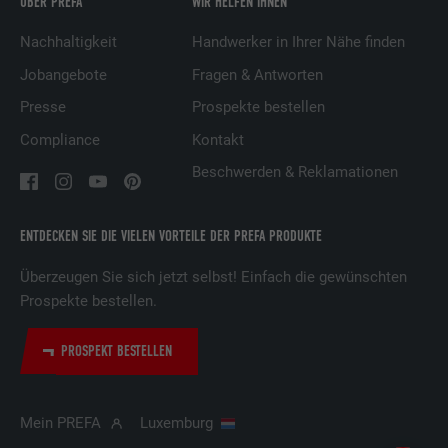
ÜBER PREFA
WIR HELFEN IHNEN
Anbieter
LinkedIn
Nachhaltigkeit
Handwerker in Ihrer Nähe finden
Jobangebote
Fragen & Antworten
Laufzeit
2 Jahre
Presse
Prospekte bestellen
Verwendet vom Social-Networking-Dienst
Compliance
Kontakt
LinkedIn für die Verfolgung der
Zweck
Verwendung von eingebetteten
Beschwerden & Reklamationen
Dienstleistungen.
ENTDECKEN SIE DIE VIELEN VORTEILE DER PREFA PRODUKTE
Name
UserMatchHistory
Überzeugen Sie sich jetzt selbst! Einfach die gewünschten
Anbieter
LinkedIn
Prospekte bestellen.
Laufzeit
29 Tage
PROSPEKT BESTELLEN
Wird verwendet, um Besucher auf
mehreren Webseiten zu verfolgen, um
Mein PREFA
Luxemburg
Zweck
relevante Werbung basierend auf den