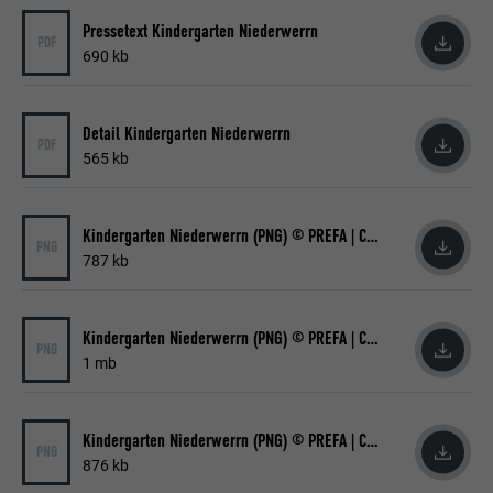
Sprache, wie viele Suchergebnisse pro Seite
Name
_gid
Pressetext Kindergarten Niederwerrn
angezeigt werden sollen (z. B. 10 oder 20)
PDF
und ob der Google SafeSearch-Filter
690 kb
Anbieter
Google Universal Analytics
aktiviert sein soll.
Laufzeit
1 Tag
Detail Kindergarten Niederwerrn
PDF
Name
lang
565 kb
Registriert eine eindeutige ID, die verwendet
Zweck
wird, um statistische Daten dazu, wieder
Anbieter
ads.linkedin.com
Besucher die Website nutzt, zu generieren.
Kindergarten Niederwerrn (PNG) © PREFA | Croce & Wir
PNG
Laufzeit
Sitzung
787 kb
Name
_gaexp
Speichert die vom Benutzer ausgewählte
Zweck
Sprach version einer Webseite.
Kindergarten Niederwerrn (PNG) © PREFA | Croce & Wir
Anbieter
Google Optimize
PNG
1 mb
Laufzeit
90 Tage
Name
lang
Kindergarten Niederwerrn (PNG) © PREFA | Croce & Wir
Wird testweise gesetzt, um zu prüfen, ob
Anbieter
LinkedIn
PNG
der Browser das Setzen von Cookies
876 kb
Zweck
erlaubt. Enthält keine