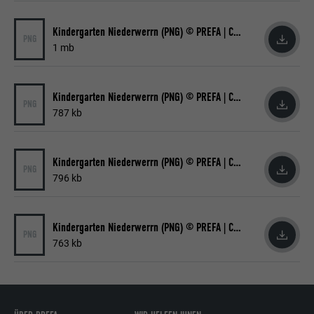
Laufzeit
Sitzung
Identifikationsmerkmale.
Kindergarten Niederwerrn (PNG) © PREFA | Croce & Wir
Eingestellt von LinkedIn, wenn eine
PNG
1 mb
Zweck
Webseite ein eingebettetes "Folgen Sie
uns"-Fenster enthält.
Kindergarten Niederwerrn (PNG) © PREFA | Croce & Wir
PNG
787 kb
Name
bcookie
Anbieter
LinkedIn
Kindergarten Niederwerrn (PNG) © PREFA | Croce & Wir
PNG
Laufzeit
2 Jahre
796 kb
Verwendet vom Social-Networking-Dienst
LinkedIn für die Verfolgung der
Kindergarten Niederwerrn (PNG) © PREFA | Croce & Wir
Zweck
PNG
Verwendung von eingebetteten
763 kb
Dienstleistungen.
Name
bscookie