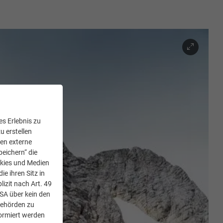
s Erlebnis zu
u erstellen
den externe
peichern“ die
okies und Medien
e ihren Sitz in
lizit nach Art. 49
USA über kein den
Behörden zu
ormiert werden