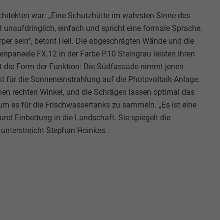
rchitekten war: „Eine Schutzhütte im wahrsten Sinne des
t unaufdringlich, einfach und spricht eine formale Sprache.
rper sein“, betont Heil. Die abgeschrägten Wände und die
npaneele FX.12 in der Farbe P.10 Steingrau leisten ihren
gt die Form der Funktion: Die Südfassade nimmt jenen
ist für die Sonneneinstrahlung auf die Photovoltaik-Anlage.
inen rechten Winkel, und die Schrägen lassen optimal das
m es für die Frischwassertanks zu sammeln. „Es ist eine
nd Einbettung in die Landschaft. Sie spiegelt die
unterstreicht Stephan Hoinkes.