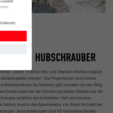
n unserer
ookie-
S-Dienste)
KEIT VOM HUBSCHRAUBER
t. Dadurch ist
timmig“, betont Thomas Heil, und Stephan Hoinkes ergänzt:
h danebengehen können.“ Die Proportionen sind schwer
ne Nachbarhäuser als Referenz gibt, sondern nur den Berg.
ausforderungen bei der Umsetzung dieses Objekts war die
rauber, erzählen die Architekten. Heil und Hoinkes
zt wird.
e Sektion Austria des Alpenvereins, von ihrem Konzept bei
erzeugen. Ausschreibungen sind für hochalpine Bauten