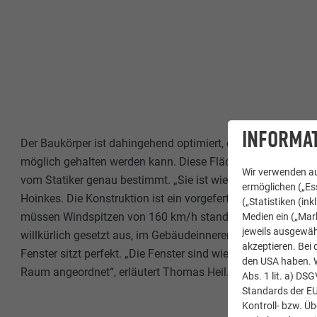
INFORMAT
Der Baukörper ist dahingehend optimiert, damit die Grundfl
möglich gehalten werden kann. Diese Fläche, auf der die Se
Wir verwenden au
vom Statiker genau bestimmt. „Sie ist wie eine Wippe am Kin
ermöglichen („Ess
Hoinkes. Die Konstruktion ist ein vorgefertigter Massivho
(„Statistiken (in
müssen Windspitzen von 160 km/h standhalten, und die Fe
Medien ein („Mark
jeweils ausgewäh
willkürlich gesetzt aus, im Gebäudeinneren zeigen sie klar 
akzeptieren. Bei 
Fenster sitzt perfekt. „Die Fenster sind wie Bilder. Sie sind
den USA haben. We
Raum angeordnet“, erläutert Thomas Heil.
Abs. 1 lit. a) DS
Standards der E
Kontroll- bzw. Ü