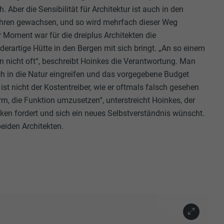
h. Aber die Sensibilität für Architektur ist auch in den
 PHP-
Seite, die
ahren gewachsen, und so wird mehrfach dieser Weg
ezeigt werden
 Moment war für die dreiplus Architekten die
ittanbietern)
 derartige Hütte in den Bergen mit sich bringt. „An so einem
er Websites
 nicht oft“, beschreibt Hoinkes die Verantwortung. Man
te von
ch in die Natur eingreifen und das vorgegebene Budget
ische Daten
 ist nicht der Kostentreiber, wie er oftmals falsch gesehen
rrn, die Funktion umzusetzen“, unterstreicht Hoinkes, der
en fordert und sich ein neues Selbstverständnis wünscht.
beiden Architekten.
n Extension.
okie-
zugten
,
sse pro Seite
ate
e SafeSearch-