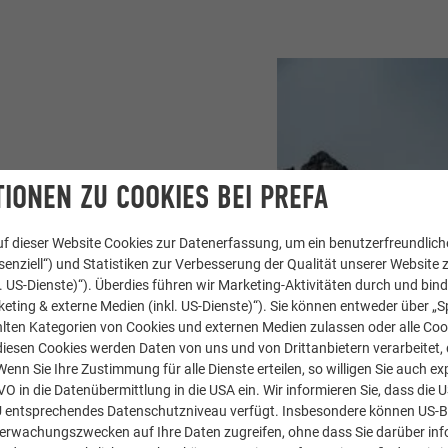
IONEN ZU COOKIES BEI PREFA
äche so klein wie
ethalerhütte ruht, wurde
f dieser Website Cookies zur Datenerfassung, um ein benutzerfreundliche
derspielplatz“, erläutert
enziell“) und Statistiken zur Verbesserung der Qualität unserer Website z
lzbau. Dach und Fassade
kl. US-Dienste)“). Überdies führen wir Marketing-Aktivitäten durch und bin
nster sehen von außen
eting & externe Medien (inkl. US-Dienste)“). Sie können entweder über „S
lten Kategorien von Cookies und externen Medien zulassen oder alle Co
das Konzept. Jedes
diesen Cookies werden Daten von uns und von Drittanbietern verarbeitet, di
 wie Bilderrahmen im
nn Sie Ihre Zustimmung für alle Dienste erteilen, so willigen Sie auch exp
GVO in die Datenübermittlung in die USA ein. Wir informieren Sie, dass die 
U entsprechendes Datenschutzniveau verfügt. Insbesondere können US-
berwachungszwecken auf Ihre Daten zugreifen, ohne dass Sie darüber inf