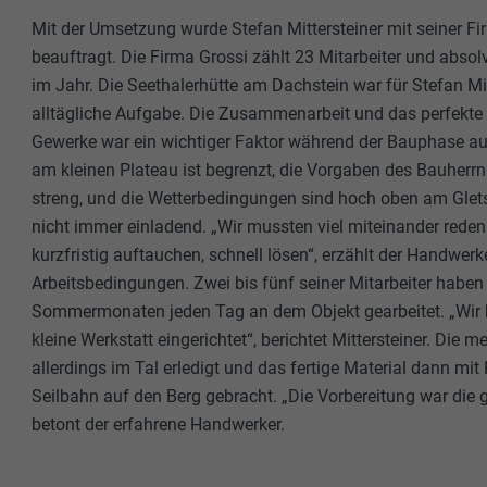
Name
Mit der Umsetzung wurde Stefan Mittersteiner mit seiner F
Name
beauftragt. Die Firma Grossi zählt 23 Mitarbeiter und absol
Anbieter
im Jahr. Die Seethalerhütte am Dachstein war für Stefan Mit
Anbieter
alltägliche Aufgabe. Die Zusammenarbeit und das perfekt
Laufzeit
Laufzeit
Gewerke war ein wichtiger Faktor während der Bauphase au
am kleinen Plateau ist begrenzt, die Vorgaben des Bauherrn
Zweck
Zweck
streng, und die Wetterbedingungen sind hoch oben am Glet
nicht immer einladend. „Wir mussten viel miteinander reden
kurzfristig auftauchen, schnell lösen“, erzählt der Handwer
Name
Name
Arbeitsbedingungen. Zwei bis fünf seiner Mitarbeiter haben
Anbieter
Sommermonaten jeden Tag an dem Objekt gearbeitet. „Wir 
Anbieter
kleine Werkstatt eingerichtet“, berichtet Mittersteiner. Die
Laufzeit
Laufzeit
allerdings im Tal erledigt und das fertige Material dann mi
Seilbahn auf den Berg gebracht. „Die Vorbereitung war die
Zweck
Zweck
betont der erfahrene Handwerker.