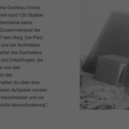
_gid
irma Dachbau Grossi
lang
viert rund 150 Objekte
Google Universal Analytics
tersteiner keine
ads.linkedin.com
e Zusammenspiel der
1 Tag
Sitzung
f dem Berg. Der Platz
Registriert eine eindeutige ID, die verwendet wird, um statist
 und der Architekten
Speichert die vom Benutzer ausgewählte Sprach version eine
dazu, wieder Besucher die Website nutzt, zu generieren.
scher des Dachsteins
 und Detailfragen, die
ker von den
lang
_gaexp
 in den
LinkedIn
hatten da oben eine
Google Optimize
 meisten Aufgaben wurden
Sitzung
90 Tage
t Hubschrauber und via
 große Herausforderung“,
Eingestellt von LinkedIn, wenn eine Webseite ein eingebettete
Wird testweise gesetzt, um zu prüfen, ob der Browser das S
uns"-Fenster enthält.
Cookies erlaubt. Enthält keine Identifikationsmerkmale.