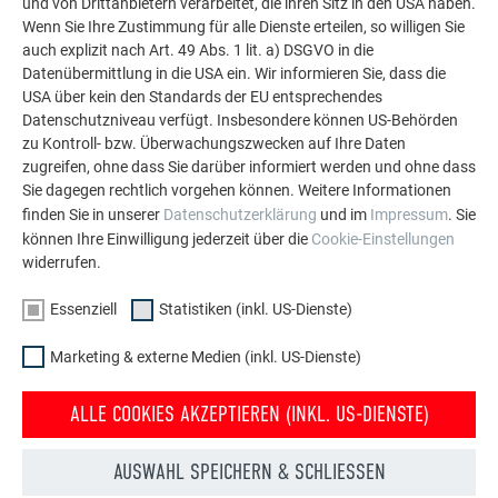
und von Drittanbietern verarbeitet, die ihren Sitz in den USA haben.
Chef der Küng Dachdeckerei-Spenglerei, in Erinnerung
Wenn Sie Ihre Zustimmung für alle Dienste erteilen, so willigen Sie
geblieben: So fasste sein Team zum Beispiel Dachfenster
auch explizit nach Art. 49 Abs. 1 lit. a) DSGVO in die
ein, die tiefer in die Dachhaut gesetzt wurden als üblich und
Datenübermittlung in die USA ein. Wir informieren Sie, dass die
die homogene Dachfläche folglich nicht stören, und
USA über kein den Standards der EU entsprechendes
entwickelte gemeinsam mit dem Architekten einen
Datenschutzniveau verfügt. Insbesondere können US-Behörden
verdeckten Auslass in der Fassade für die
integrierte
zu Kontroll- bzw. Überwachungszwecken auf Ihre Daten
zugreifen, ohne dass Sie darüber informiert werden und ohne dass
Dachrinne
, wodurch sich ein innenliegendes Regenfallrohr
Sie dagegen rechtlich vorgehen können. Weitere Informationen
erübrigte.
finden Sie in unserer
Datenschutzerklärung
und im
Impressum
. Sie
können Ihre Einwilligung jederzeit über die
Cookie-Einstellungen
widerrufen.
Material:
Dachschindel DS.19, Prefalz
Essenziell
Statistiken (inkl. US-Dienste)
P.10 Schwarz
Marketing & externe Medien (inkl. US-Dienste)
ALLE COOKIES AKZEPTIEREN (INKL. US-DIENSTE)
AUSWAHL SPEICHERN & SCHLIESSEN