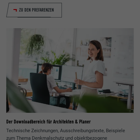
ZU DEN PREFARENZEN
Name
bcookie
Anbieter
LinkedIn
Laufzeit
2 Jahre
Verwendet vom Social-Networking-Dienst
LinkedIn für die Verfolgung der
Zweck
Verwendung von eingebetteten
Dienstleistungen.
Name
bscookie
Anbieter
LinkedIn
Der Downloadbereich für Architekten & Planer
Laufzeit
2 Jahre
Technische Zeichnungen, Ausschreibungstexte, Beispiele
Verwendet vom Social-Networking-Dienst
zum Thema Denkmalschutz und objektbezogene