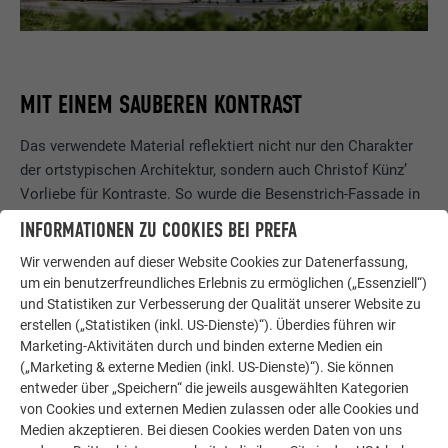
MIT EINEM SAUBEREN KONTRAST
Das verwendete Material reflektiert nicht nur den Charakter
der ortstypischen Architektur, sondern auch Christof Künz’
Vorliebe für Kontraste. So wurde die Besenstrich-Fassade in
einem strahlenden Weiß ausgeführt, während Balkone,
INFORMATIONEN ZU COOKIES BEI PREFA
Fenster, Türen, Dächer und Regenfallrohre aus
schwarzem
Wir verwenden auf dieser Website Cookies zur Datenerfassung,
PREFA Aluminium
gefertigt sind – ein sauberer Kontrast, der
um ein benutzerfreundliches Erlebnis zu ermöglichen („Essenziell“)
nur durch äußerste Genauigkeit in der Planungs- und
und Statistiken zur Verbesserung der Qualität unserer Website zu
Gestaltungsphase gewährleistet werden konnte. Für das
erstellen („Statistiken (inkl. US-Dienste)“). Überdies führen wir
steile Dach
fand Künz in der kleinteiligen
Dachschindel
Marketing-Aktivitäten durch und binden externe Medien ein
DS.19
das passende Mittel, um dessen Fläche zu
(„Marketing & externe Medien (inkl. US-Dienste)“). Sie können
akzentuieren und gleichzeitig eine ähnliche Anmutung wie
entweder über „Speichern“ die jeweils ausgewählten Kategorien
die Dächer in der Umgebung zu erzeugen. Die
von Cookies und externen Medien zulassen oder alle Cookies und
Medien akzeptieren. Bei diesen Cookies werden Daten von uns
anspruchsvollen Details der Dacharbeiten sind Mathias Küng,