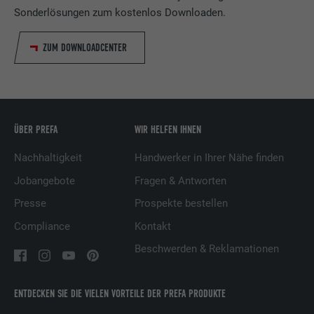
LinkedIn für die Verfolgung der
Sonderlösungen zum kostenlos Downloaden.
Zweck
Verwendung von eingebetteten
Dienstleistungen.
ZUM DOWNLOADCENTER
Name
UserMatchHistory
Anbieter
LinkedIn
ÜBER PREFA
WIR HELFEN IHNEN
Laufzeit
29 Tage
Nachhaltigkeit
Handwerker in Ihrer Nähe finden
Wird verwendet, um Besucher auf
Jobangebote
Fragen & Antworten
mehreren Webseiten zu verfolgen, um
Presse
Prospekte bestellen
Zweck
relevante Werbung basierend auf den
Compliance
Kontakt
Präferenzen des Besuchers zu
präsentieren.
Beschwerden & Reklamationen
Name
lidc
ENTDECKEN SIE DIE VIELEN VORTEILE DER PREFA PRODUKTE