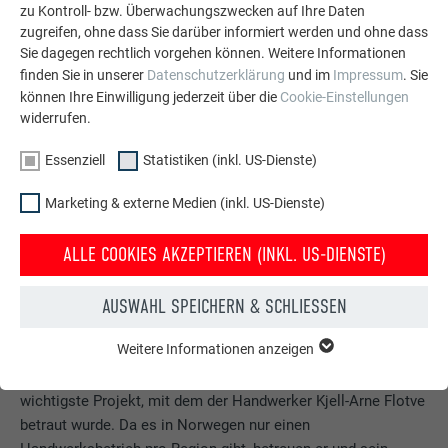
zu Kontroll- bzw. Überwachungszwecken auf Ihre Daten
zugreifen, ohne dass Sie darüber informiert werden und ohne dass
Sie dagegen rechtlich vorgehen können. Weitere Informationen
finden Sie in unserer
Datenschutzerklärung
und im
Impressum
. Sie
können Ihre Einwilligung jederzeit über die
Cookie-Einstellungen
widerrufen.
Essenziell
Statistiken (inkl. US-Dienste)
Marketing & externe Medien (inkl. US-Dienste)
ALLE COOKIES AKZEPTIEREN (INKL. US-DIENSTE)
AUSWAHL SPEICHERN & SCHLIESSEN
ALLTÄGLICHES UND SPEKTAKULÄRES
Weitere Informationen anzeigen
ESSENZIELL
Das Hardangerbadet Healthcare Center ist bis dato das
Cookies der Gruppe "Essenziell" werden für grundlegende
Funktionen der Website benötigt. Dadurch ist gewährleistet,
wichtigste Projekt, mit dem der Handwerker Kjell-Arne Flotve
dass die Website einwandfrei funktioniert.
betraut wurde. Da es in Norwegen nur einen