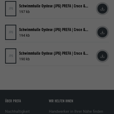
Laufzeit
2 Jahre
Schwimmhalle Oystese (JPG) PREFA | Croce & Wir
JPG
197 kb
Verwendet vom Social-Networking-Dienst
LinkedIn für die Verfolgung der
Zweck
Verwendung von eingebetteten
Dienstleistungen.
Schwimmhalle Oystese (JPG) PREFA | Croce & Wir
JPG
194 kb
Name
bscookie
Schwimmhalle Oystese (JPG) PREFA | Croce & Wir
JPG
Anbieter
LinkedIn
190 kb
Laufzeit
2 Jahre
Verwendet vom Social-Networking-Dienst
LinkedIn für die Verfolgung der
Zweck
Verwendung von eingebetteten
Dienstleistungen.
ÜBER PREFA
WIR HELFEN IHNEN
Nachhaltigkeit
Handwerker in Ihrer Nähe finden