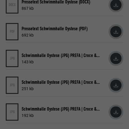
Pressetext Schwimmhalle Oystese (DOCX)
Name
_gaexp
DOCX
Speichert die vom Benutzer ausgewählte
867 kb
Zweck
Sprach version einer Webseite.
Anbieter
Google Optimize
Pressetext Schwimmhalle Oystese (PDF)
Laufzeit
90 Tage
PDF
Name
lang
692 kb
Wird testweise gesetzt, um zu prüfen, ob
Anbieter
LinkedIn
der Browser das Setzen von Cookies
Zweck
Schwimmhalle Oystese (JPG) PREFA | Croce & Wir
erlaubt. Enthält keine
JPG
Laufzeit
Sitzung
Identifikationsmerkmale.
143 kb
Eingestellt von LinkedIn, wenn eine
Zweck
Webseite ein eingebettetes "Folgen Sie
Schwimmhalle Oystese (JPG) PREFA | Croce & Wir
uns"-Fenster enthält.
JPG
251 kb
Name
bcookie
Schwimmhalle Oystese (JPG) PREFA | Croce & Wir
JPG
192 kb
Anbieter
LinkedIn