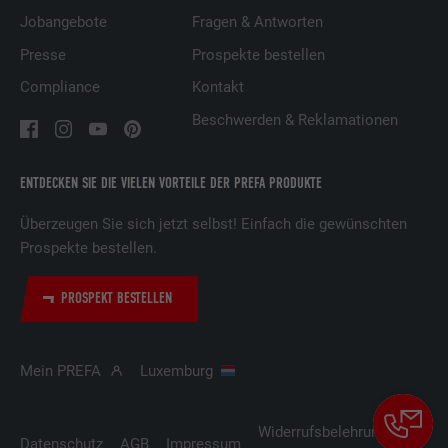
Name
UserMatchHistory
Jobangebote
Fragen & Antworten
Anbieter
LinkedIn
Presse
Prospekte bestellen
Compliance
Kontakt
Laufzeit
29 Tage
Beschwerden & Reklamationen
Wird verwendet, um Besucher auf
mehreren Webseiten zu verfolgen, um
Zweck
relevante Werbung basierend auf den
ENTDECKEN SIE DIE VIELEN VORTEILE DER PREFA PRODUKTE
Präferenzen des Besuchers zu
Überzeugen Sie sich jetzt selbst! Einfach die gewünschten
präsentieren.
Prospekte bestellen.
Name
lidc
PROSPEKT BESTELLEN
Anbieter
LinkedIn
Mein PREFA
Luxemburg
Laufzeit
1 Tag
Verwendet vom Social-Networking-Dienst
Widerrufsbelehrung
Cooki
Datenschutz
AGB
Impressum