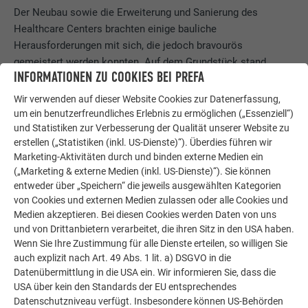
Der Neubau sowie die Erweiterung und Sanierung des
Healthcare Centers brachten einige bauliche
Herausforderungen mit sich, die jedoch bravourös
gemeistert werden konnten. Auf dem Grundstück stand
INFORMATIONEN ZU COOKIES BEI PREFA
bereits ein Hotel in Backstein und dunklem Holz, wovon sich
die architektonische Erweiterung abheben sollte. Sie fügt
Wir verwenden auf dieser Website Cookies zur Datenerfassung,
sich dennoch in den Bestand ein und bildet so eine räumliche
um ein benutzerfreundliches Erlebnis zu ermöglichen („Essenziell“)
Einheit. Das Schwimmbad öffnet sich mit seinen großen
und Statistiken zur Verbesserung der Qualität unserer Website zu
erstellen („Statistiken (inkl. US-Dienste)“). Überdies führen wir
Glaselementen zum Fjord und sorgt für einen einzigartigen
Marketing-Aktivitäten durch und binden externe Medien ein
Ausblick auf die umliegende Natur. Zudem erwies LINK
(„Marketing & externe Medien (inkl. US-Dienste)“). Sie können
Arkitektur durch die Verwendung der Raute 44 × 44 von Prefa
entweder über „Speichern“ die jeweils ausgewählten Kategorien
in der Sonderfarbe Naturblank an der uferseitigen Fassade
von Cookies und externen Medien zulassen oder alle Cookies und
den Formen der traditionellen Dachdeckung in der Region mit
Medien akzeptieren. Bei diesen Cookies werden Daten von uns
einer Neuinterpretation ihre Referenz.
und von Drittanbietern verarbeitet, die ihren Sitz in den USA haben.
Wenn Sie Ihre Zustimmung für alle Dienste erteilen, so willigen Sie
auch explizit nach Art. 49 Abs. 1 lit. a) DSGVO in die
Datenübermittlung in die USA ein. Wir informieren Sie, dass die
USA über kein den Standards der EU entsprechendes
Datenschutzniveau verfügt. Insbesondere können US-Behörden