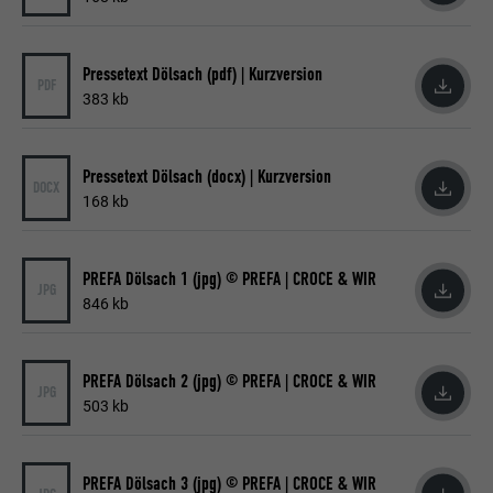
Name
lang
Registriert eine eindeutige ID, die verwendet
Pressetext Dölsach (pdf) | Kurzversion
Zweck
wird, um statistische Daten dazu, wieder
PDF
Anbieter
ads.linkedin.com
Besucher die Website nutzt, zu generieren.
383 kb
Laufzeit
Sitzung
Name
_gaexp
Pressetext Dölsach (docx) | Kurzversion
Speichert die vom Benutzer ausgewählte
DOCX
Zweck
168 kb
Sprach version einer Webseite.
Anbieter
Google Optimize
Laufzeit
90 Tage
PREFA Dölsach 1 (jpg) © PREFA | CROCE & WIR
Name
lang
JPG
846 kb
Wird testweise gesetzt, um zu prüfen, ob
Anbieter
LinkedIn
der Browser das Setzen von Cookies
Zweck
erlaubt. Enthält keine
PREFA Dölsach 2 (jpg) © PREFA | CROCE & WIR
Laufzeit
Sitzung
JPG
Identifikationsmerkmale.
503 kb
Eingestellt von LinkedIn, wenn eine
Zweck
Webseite ein eingebettetes "Folgen Sie
uns"-Fenster enthält.
PREFA Dölsach 3 (jpg) © PREFA | CROCE & WIR