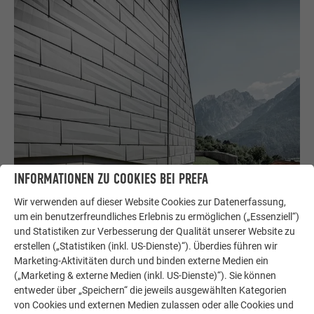
INFORMATIONEN ZU COOKIES BEI PREFA
Wir verwenden auf dieser Website Cookies zur Datenerfassung,
um ein benutzerfreundliches Erlebnis zu ermöglichen („Essenziell“)
und Statistiken zur Verbesserung der Qualität unserer Website zu
ZWEI MONATE ARBEITSZEIT FÜR DACH &
erstellen („Statistiken (inkl. US-Dienste)“). Überdies führen wir
Marketing-Aktivitäten durch und binden externe Medien ein
FASSADE
(„Marketing & externe Medien (inkl. US-Dienste)“). Sie können
entweder über „Speichern“ die jeweils ausgewählten Kategorien
Für die Umsetzung war der Spengler Gerald Ortner mit
von Cookies und externen Medien zulassen oder alle Cookies und
seinem Team verantwortlich. Ortner hat bereits mit 23 seine