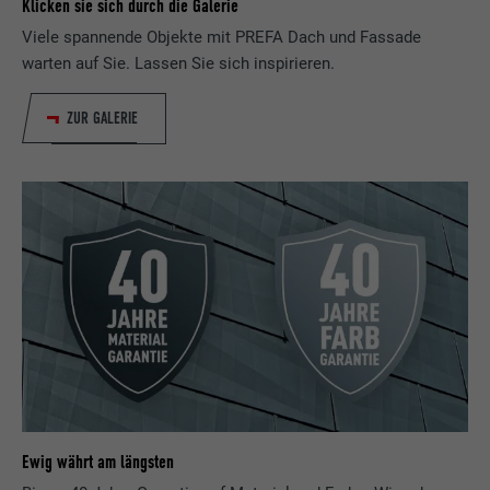
Klicken sie sich durch die Galerie
Verwendet vom Social-Networking-Dienst
Viele spannende Objekte mit PREFA Dach und Fassade
LinkedIn für die Verfolgung der
Zweck
Verwendung von eingebetteten
warten auf Sie. Lassen Sie sich inspirieren.
Dienstleistungen.
ZUR GALERIE
Name
UserMatchHistory
Anbieter
LinkedIn
Laufzeit
29 Tage
Wird verwendet, um Besucher auf
mehreren Webseiten zu verfolgen, um
Zweck
relevante Werbung basierend auf den
Präferenzen des Besuchers zu
präsentieren.
Ewig währt am längsten
Name
lidc