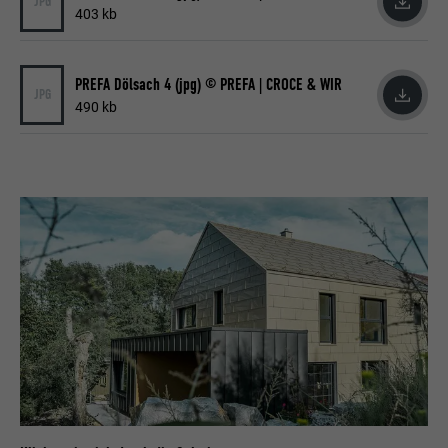
JPG
403 kb
Name
bcookie
PREFA Dölsach 4 (jpg) © PREFA | CROCE & WIR
JPG
Anbieter
LinkedIn
490 kb
Laufzeit
2 Jahre
Verwendet vom Social-Networking-Dienst
LinkedIn für die Verfolgung der
Zweck
Verwendung von eingebetteten
Dienstleistungen.
Name
bscookie
Anbieter
LinkedIn
Laufzeit
2 Jahre