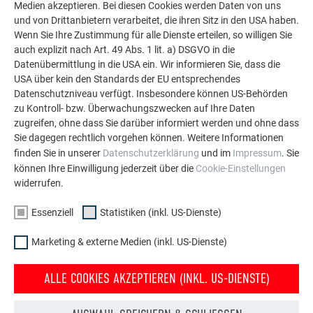
Medien akzeptieren. Bei diesen Cookies werden Daten von uns
eigene Firma gegründet. Heute hat er 26 Mitarbeiter und ist
und von Drittanbietern verarbeitet, die ihren Sitz in den USA haben.
auf den Dächern in Kärnten und Osttirol zu Hause. Er war
Wenn Sie Ihre Zustimmung für alle Dienste erteilen, so willigen Sie
einst der jüngste Spenglermeister Österreichs und ist ein
auch explizit nach Art. 49 Abs. 1 lit. a) DSGVO in die
Datenübermittlung in die USA ein. Wir informieren Sie, dass die
überzeugter Handwerker. An seinen Projekten schätzt er
USA über kein den Standards der EU entsprechendes
besonders die Herausforderung, denn „alles, was nicht geht,
Datenschutzniveau verfügt. Insbesondere können US-Behörden
sind gute Projekte.“ Der Handwerker hat das Einfamilienhaus
zu Kontroll- bzw. Überwachungszwecken auf Ihre Daten
in Dölsach in nur zwei Monaten Arbeitszeit mit Dach und
zugreifen, ohne dass Sie darüber informiert werden und ohne dass
Fassade versehen. Zum Einsatz kam in Dölsach Prefa FX.12
Sie dagegen rechtlich vorgehen können. Weitere Informationen
in Hellgrau. „Mit Prefa arbeiten ist etwas Besonderes. Die
finden Sie in unserer
Datenschutzerklärung
und im
Impressum
. Sie
Technik und Verarbeitung überzeugen.“, erzählt Ortner.
können Ihre Einwilligung jederzeit über die
Cookie-Einstellungen
widerrufen.
Essenziell
Statistiken (inkl. US-Dienste)
PRODUKTBOX PREFA DACHPANEEL FX.12
Marketing & externe Medien (inkl. US-Dienste)
MATERIAL
ALLE COOKIES AKZEPTIEREN (INKL. US-DIENSTE)
Aluminium, 0,7 mm stark, Coil-Coating-Beschichtung