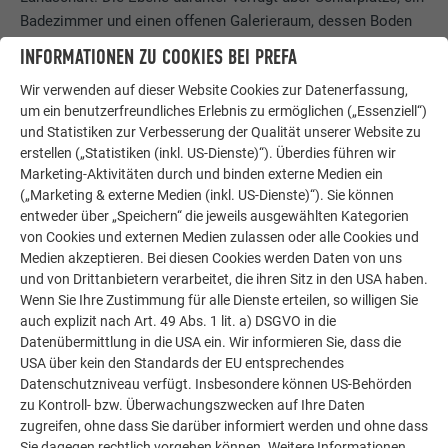
Badezimmer und einen offenen Galerieraum, dessen Boden
zum Teil als ein gespanntes Netz fungiert, das visuell und
INFORMATIONEN ZU COOKIES BEI PREFA
akustisch die Verbindung zur untersten Ebene aufbaut und
Wir verwenden auf dieser Website Cookies zur Datenerfassung,
einer Hängematte ähnelt. In absehbarer Zeit soll das Haus
um ein benutzerfreundliches Erlebnis zu ermöglichen („Essenziell“)
ganzjährig bewohnt werden, und auch das Energiekonzept
und Statistiken zur Verbesserung der Qualität unserer Website zu
soll in Zukunft eine Adaptierung erfahren – Anschlussstellen
erstellen („Statistiken (inkl. US-Dienste)“). Überdies führen wir
für eine Fotovoltaikanlage auf dem Dach und eine vertikale
Marketing-Aktivitäten durch und binden externe Medien ein
Windkraftanlage sind für ein energieautarkes Leben bereits
(„Marketing & externe Medien (inkl. US-Dienste)“). Sie können
vorhanden.
entweder über „Speichern“ die jeweils ausgewählten Kategorien
von Cookies und externen Medien zulassen oder alle Cookies und
Medien akzeptieren. Bei diesen Cookies werden Daten von uns
und von Drittanbietern verarbeitet, die ihren Sitz in den USA haben.
Wenn Sie Ihre Zustimmung für alle Dienste erteilen, so willigen Sie
auch explizit nach Art. 49 Abs. 1 lit. a) DSGVO in die
Datenübermittlung in die USA ein. Wir informieren Sie, dass die
USA über kein den Standards der EU entsprechendes
Datenschutzniveau verfügt. Insbesondere können US-Behörden
zu Kontroll- bzw. Überwachungszwecken auf Ihre Daten
zugreifen, ohne dass Sie darüber informiert werden und ohne dass
Sie dagegen rechtlich vorgehen können. Weitere Informationen