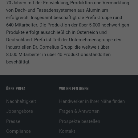
Anbieter
Google Optimize
70 Jahren mit der Entwicklung, Produktion und Vermarktung
von Dach- und Fassadensystemen aus Aluminium
Laufzeit
90 Tage
erfolgreich. Insgesamt beschäftigt die Prefa Gruppe rund
Name
lang
640 Mitarbeiter. Die Produktion der über 5.000 hochwertigen
Wird testweise gesetzt, um zu prüfen, ob
Produkte erfolgt ausschließlich in Österreich und
Anbieter
LinkedIn
der Browser das Setzen von Cookies
Zweck
Deutschland. Prefa ist Teil der Unternehmensgruppe des
erlaubt. Enthält keine
Laufzeit
Sitzung
Industriellen Dr. Cornelius Grupp, die weltweit über
Identifikationsmerkmale.
8.000 Mitarbeiter in über 40 Produktionsstandorten
Eingestellt von LinkedIn, wenn eine
beschäftigt.
Zweck
Webseite ein eingebettetes "Folgen Sie
uns"-Fenster enthält.
ÜBER PREFA
WIR HELFEN IHNEN
Name
bcookie
Nachhaltigkeit
Handwerker in Ihrer Nähe finden
Anbieter
LinkedIn
Jobangebote
Fragen & Antworten
Presse
Prospekte bestellen
Laufzeit
2 Jahre
Compliance
Kontakt
Verwendet vom Social-Networking-Dienst