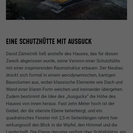
EINE SCHUTZHÜTTE MIT AUSGUCK
David Zámečník ließ anstelle des Hauses, das für diesen
Zweck abgerissen wurde, seine Version einer Schutzhütte
mit einer inspirierenden Raumstruktur erbauen. Der Neubau
drückt sich formal in einem aerodynamischen, kantigen
Bauvolumen aus, wobei klassische Elemente wie Dach und
Wand einer klaren Form weichen und ineinander übergehen.
Zudem bestimmt die Idee des „Ausgucks“ die Höhe des
Hauses von innen heraus. Fast zehn Meter hoch ist der
Giebel, der die oberste Ebene beherbergt, und ein
quadratisches Fenster mit 2,5 m Seitenlängen rahmt hier
wirkungsvoll den Blick in die Wipfel, den Himmel und die
Landschaft. Die Ebene darunter verfügt über Schlafplätze, ein