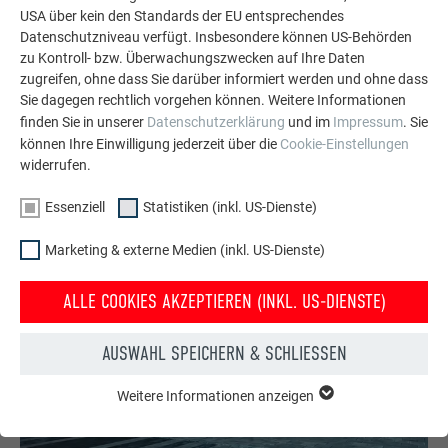
Trainingsbereichen für Kinder, einem Trainingsraum für
USA über kein den Standards der EU entsprechendes
Balletttänzer und einem raffinierten Temperatursystem, mit
Datenschutzniveau verfügt. Insbesondere können US-Behörden
dem verschiedene Eishärten erzeugt werden können, ist die
zu Kontroll- bzw. Überwachungszwecken auf Ihre Daten
Eishalle dafür optimal ausgestattet.
zugreifen, ohne dass Sie darüber informiert werden und ohne dass
Sie dagegen rechtlich vorgehen können. Weitere Informationen
finden Sie in unserer
Datenschutzerklärung
und im
Impressum
. Sie
können Ihre Einwilligung jederzeit über die
Cookie-Einstellungen
widerrufen.
Essenziell
Statistiken (inkl. US-Dienste)
Marketing & externe Medien (inkl. US-Dienste)
ALLE COOKIES AKZEPTIEREN (INKL. US-DIENSTE)
AUSWAHL SPEICHERN & SCHLIESSEN
Weitere Informationen anzeigen
ESSENZIELL
Cookies der Gruppe "Essenziell" werden für grundlegende
Funktionen der Website benötigt. Dadurch ist gewährleistet,