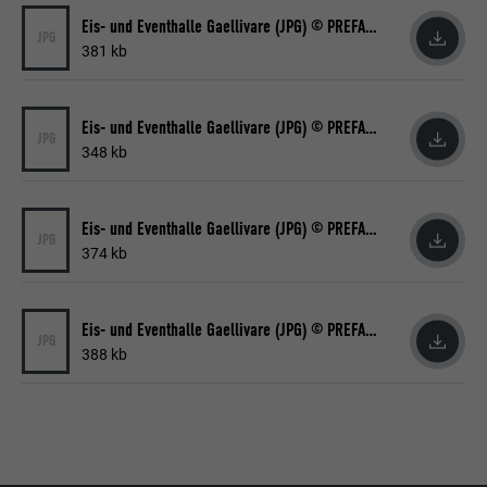
Eis- und Eventhalle Gaellivare (JPG) © PREFA | Croce & Wir
Laufzeit
Sitzung
JPG
381 kb
Name
_gaexp
Speichert die vom Benutzer ausgewählte
Zweck
Sprach version einer Webseite.
Anbieter
Google Optimize
Eis- und Eventhalle Gaellivare (JPG) © PREFA | Croce & Wir
JPG
348 kb
Laufzeit
90 Tage
Name
lang
Wird testweise gesetzt, um zu prüfen, ob
Anbieter
LinkedIn
Eis- und Eventhalle Gaellivare (JPG) © PREFA | Croce & Wir
der Browser das Setzen von Cookies
JPG
Zweck
374 kb
erlaubt. Enthält keine
Laufzeit
Sitzung
Identifikationsmerkmale.
Eingestellt von LinkedIn, wenn eine
Eis- und Eventhalle Gaellivare (JPG) © PREFA | Croce & Wir
JPG
Zweck
Webseite ein eingebettetes "Folgen Sie
388 kb
uns"-Fenster enthält.
Name
bcookie