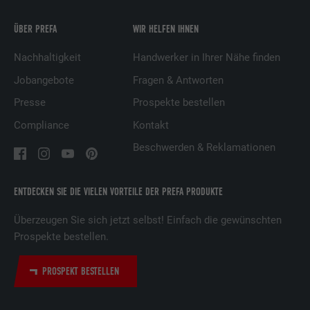
Anbieter
LinkedIn
ÜBER PREFA
WIR HELFEN IHNEN
Laufzeit
2 Jahre
Nachhaltigkeit
Handwerker in Ihrer Nähe finden
Verwendet vom Social-Networking-Dienst
Jobangebote
Fragen & Antworten
LinkedIn für die Verfolgung der
Zweck
Verwendung von eingebetteten
Presse
Prospekte bestellen
Dienstleistungen.
Compliance
Kontakt
Beschwerden & Reklamationen
Name
bscookie
Anbieter
LinkedIn
ENTDECKEN SIE DIE VIELEN VORTEILE DER PREFA PRODUKTE
Überzeugen Sie sich jetzt selbst! Einfach die gewünschten
Laufzeit
2 Jahre
Prospekte bestellen.
Verwendet vom Social-Networking-Dienst
LinkedIn für die Verfolgung der
PROSPEKT BESTELLEN
Zweck
Verwendung von eingebetteten
Dienstleistungen.