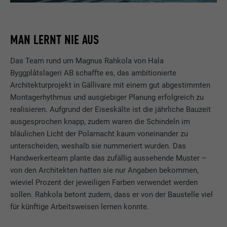
dass die Website einwandfrei funktioniert.
Cookie-Informationen anzeigen
Name
PHPSESSID
MAN LERNT NIE AUS
STATISTIKEN (INKL. US-DIENSTE)
Anbieter
PHP
Das Team rund um Magnus Rahkola von Hala
Die "Statistiken (inkl. US-Dienste)"-Cookies helfen uns zu
Byggplåtslageri AB schaffte es, das ambitionierte
verstehen, wie die Website genutzt wird. Informationen werden
Laufzeit
Sitzung
Architekturprojekt in Gällivare mit einem gut abgestimmten
gesammelt, um die Nutzererfahrung der Website zu
Montagerhythmus und ausgiebiger Planung erfolgreich zu
verbessern.
Dieses Cookie speichert Ihre aktuelle
realisieren. Aufgrund der Eiseskälte ist die jährliche Bauzeit
Sitzung mit Bezug auf PHP-Anwendungen
Cookie-Informationen anzeigen
Name
_ga
ausgesprochen knapp, zudem waren die Schindeln im
und gewährleistet so, dass alle Funktionen
Zweck
bläulichen Licht der Polarnacht kaum voneinander zu
der Seite, die auf der PHP-
MARKETING & EXTERNE MEDIEN (INKL. US-DIENSTE)
Anbieter
Google Universal Analytics
Programmiersprache basieren, vollständig
unterscheiden, weshalb sie nummeriert wurden. Das
"Marketing & externe Medien (inkl. US-Dienste)"-Cookies
angezeigt werden können.
Handwerkerteam plante das zufällig aussehende Muster –
werden von Werbetreibenden (Drittanbietern) verwendet, um
Laufzeit
2 Jahre
von den Architekten hatten sie nur Angaben bekommen,
personalisierte Werbung anzuzeigen. Sie tun dies, indem sie
wieviel Prozent der jeweiligen Farben verwendet werden
Besucher über Websites hinweg beobachten. Wenn diese
Registriert eine eindeutige ID, die verwendet
Name
cookie_optin
sollen. Rahkola betont zudem, dass er von der Baustelle viel
Cookies akzeptiert werden, bedarf der Zugriff auf Inhalte von
Zweck
wird, um statistische Daten dazu, wieder
für künftige Arbeitsweisen lernen konnte.
Videoplattformen und Social-Media-Plattformen keiner
Besucher die Website nutzt, zu generieren.
Anbieter
Sgalinski
manuellen Einwilligung mehr.