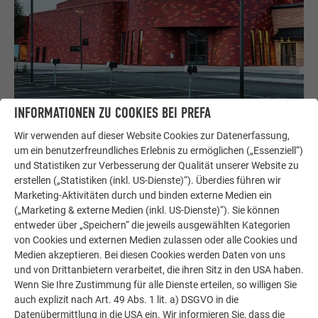
INFORMATIONEN ZU COOKIES BEI PREFA
Wir verwenden auf dieser Website Cookies zur Datenerfassung,
EINFACHE ENTSCHEIDUNG
um ein benutzerfreundliches Erlebnis zu ermöglichen („Essenziell“)
und Statistiken zur Verbesserung der Qualität unserer Website zu
erstellen („Statistiken (inkl. US-Dienste)“). Überdies führen wir
Die Entscheidung für die Wandschindel aus Aluminium fiel
Marketing-Aktivitäten durch und binden externe Medien ein
dem Architekten nicht schwer. Kein anderes Material lässt
(„Marketing & externe Medien (inkl. US-Dienste)“). Sie können
sich bei winterlichen Temperaturen von bis zu -30 °C
entweder über „Speichern“ die jeweils ausgewählten Kategorien
problemlos auf konkaven und konvexen Rundungen verlegen.
von Cookies und externen Medien zulassen oder alle Cookies und
Dazu kamen noch die möglichen Sonderfarben und die breite
Medien akzeptieren. Bei diesen Cookies werden Daten von uns
Farbpalette, durch die eine besondere Nah- und Fernwirkung
und von Drittanbietern verarbeitet, die ihren Sitz in den USA haben.
entstand und die Lebensfreude und Hitzigkeit der sportlichen
Wenn Sie Ihre Zustimmung für alle Dienste erteilen, so willigen Sie
auch explizit nach Art. 49 Abs. 1 lit. a) DSGVO in die
Betätigung im Inneren der Halle reflektiert wird. Mit
Datenübermittlung in die USA ein. Wir informieren Sie, dass die