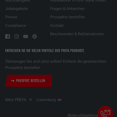
Nachhaltigkeit
Handwerker in Ihrer Nähe finden
Laufzeit
2 Jahre
Jobangebote
Fragen & Antworten
Verwendet vom Social-Networking-Dienst
Presse
Prospekte bestellen
LinkedIn für die Verfolgung der
Zweck
Compliance
Kontakt
Verwendung von eingebetteten
Dienstleistungen.
Beschwerden & Reklamationen
Name
bscookie
ENTDECKEN SIE DIE VIELEN VORTEILE DER PREFA PRODUKTE
Anbieter
LinkedIn
Überzeugen Sie sich jetzt selbst! Einfach die gewünschten
Prospekte bestellen.
Laufzeit
2 Jahre
PROSPEKT BESTELLEN
Verwendet vom Social-Networking-Dienst
LinkedIn für die Verfolgung der
Zweck
Verwendung von eingebetteten
Mein PREFA
Luxemburg
Dienstleistungen.
Widerrufsbelehrung
Cooki