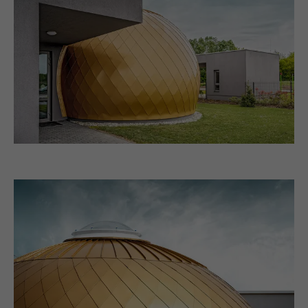
Sprache, wie viele Suchergebnisse pro Seite
Name
_gid
angezeigt werden sollen (z. B. 10 oder 20)
und ob der Google SafeSearch-Filter
Anbieter
Google Universal Analytics
aktiviert sein soll.
Laufzeit
1 Tag
Name
lang
Registriert eine eindeutige ID, die verwendet
Zweck
wird, um statistische Daten dazu, wieder
Anbieter
ads.linkedin.com
Besucher die Website nutzt, zu generieren.
Laufzeit
Sitzung
Name
_gaexp
Speichert die vom Benutzer ausgewählte
Zweck
Sprach version einer Webseite.
Anbieter
Google Optimize
Laufzeit
90 Tage
Name
lang
Wird testweise gesetzt, um zu prüfen, ob
Anbieter
LinkedIn
der Browser das Setzen von Cookies
Zweck
erlaubt. Enthält keine