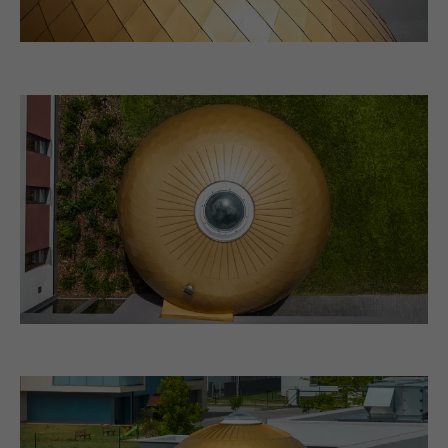
Laufzeit
Sitzung
Identifikationsmerkmale.
Eingestellt von LinkedIn, wenn eine
Zweck
Webseite ein eingebettetes "Folgen Sie
uns"-Fenster enthält.
Name
bcookie
Anbieter
LinkedIn
Laufzeit
2 Jahre
Verwendet vom Social-Networking-Dienst
LinkedIn für die Verfolgung der
Zweck
Verwendung von eingebetteten
Dienstleistungen.
Name
bscookie