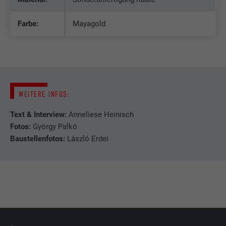
Laufzeit
1 Jahr
Farbe:
Mayagold
Wird verwendet, um sicherzustellen, dass
Zweck
das SameSite-Attribut für alle Cookies in
diesem Browser korrekt ist.
Name
_fbp
WEITERE INFOS:
Anbieter
Facebook
Text & Interview:
Anneliese Heinisch
Fotos:
György Palkó
Laufzeit
3 Monate
Baustellenfotos:
László Erdei
Wird von Facebook genutzt, um eine Reihe
von Werbeprodukten anzuzeigen, zum
Zweck
Beispiel Echtzeitgebote dritter
Werbetreibender.
Name
fr