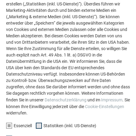
Beweis stellen, worüber wir im PREFARENZEN Buch 2021
erstellen („Statistiken (inkl. US-Dienste)“). Überdies führen wir
berichtet haben. Vater und Tochter sind jedenfalls froh über
Marketing-Aktivitäten durch und binden externe Medien ein
ihre Entscheidung für eine
Fassade aus PREFA Aluminium
.
(„Marketing & externe Medien (inkl. US-Dienste)“). Sie können
Denn die handgefertigten, goldenen Rauten schmiegen sich
entweder über „Speichern“ die jeweils ausgewählten Kategorien
von Cookies und externen Medien zulassen oder alle Cookies und
wie eine Haut über die gekrümmten Flächen in Maroshegy.
Medien akzeptieren. Bei diesen Cookies werden Daten von uns
Genau wie sie es sich vorgestellt hatten.
und von Drittanbietern verarbeitet, die ihren Sitz in den USA haben.
Wenn Sie Ihre Zustimmung für alle Dienste erteilen, so willigen Sie
auch explizit nach Art. 49 Abs. 1 lit. a) DSGVO in die
Datenübermittlung in die USA ein. Wir informieren Sie, dass die
USA über kein den Standards der EU entsprechendes
Datenschutzniveau verfügt. Insbesondere können US-Behörden
zu Kontroll- bzw. Überwachungszwecken auf Ihre Daten
zugreifen, ohne dass Sie darüber informiert werden und ohne dass
Sie dagegen rechtlich vorgehen können. Weitere Informationen
finden Sie in unserer
Datenschutzerklärung
und im
Impressum
. Sie
können Ihre Einwilligung jederzeit über die
Cookie-Einstellungen
widerrufen.
Essenziell
Statistiken (inkl. US-Dienste)