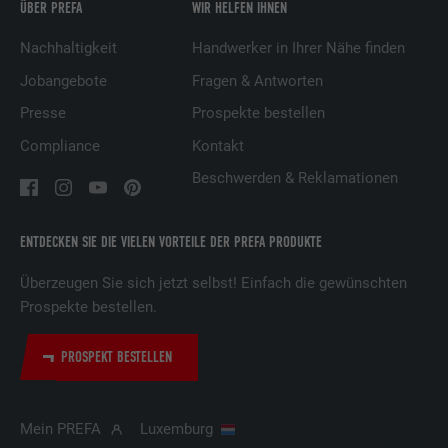
ÜBER PREFA
WIR HELFEN IHNEN
Anbieter
Facebook
Nachhaltigkeit
Handwerker in Ihrer Nähe finden
Laufzeit
3 Monate
Jobangebote
Fragen & Antworten
Presse
Prospekte bestellen
Wird von Facebook genutzt, um eine Reihe
Compliance
Kontakt
von Werbeprodukten anzuzeigen, zum
Zweck
Beispiel Echtzeitgebote dritter
Beschwerden & Reklamationen
Werbetreibender.
ENTDECKEN SIE DIE VIELEN VORTEILE DER PREFA PRODUKTE
Name
IDE
Überzeugen Sie sich jetzt selbst! Einfach die gewünschten
Anbieter
doubleclick.net
Prospekte bestellen.
Laufzeit
1 Jahr
PROSPEKT BESTELLEN
Verwendet von Google DoubleClick, um die
Handlungen des Benutzers auf der
Mein PREFA
Luxemburg
Webseite nach der Anzeige oder dem