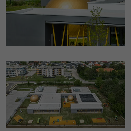
Anbieter
LinkedIn
Laufzeit
2 Jahre
Verwendet vom Social-Networking-Dienst
LinkedIn für die Verfolgung der
Zweck
Verwendung von eingebetteten
Dienstleistungen.
Name
UserMatchHistory
Anbieter
LinkedIn
Laufzeit
29 Tage
Wird verwendet, um Besucher auf
mehreren Webseiten zu verfolgen, um
Zweck
relevante Werbung basierend auf den