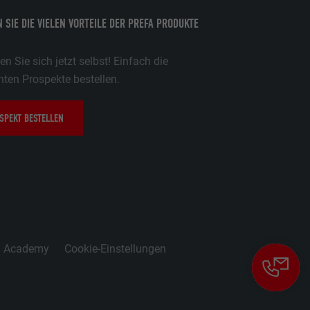
 PHP-
 SIE DIE VIELEN VORTEILE DER PREFA PRODUKTE
Seite, die
ezeigt werden
ittanbietern)
n Sie sich jetzt selbst! Einfach die
er Websites
ten Prospekte bestellen.
te von
ische Daten
SPEKT BESTELLEN
n Extension.
okie-
zugten
,
g Academy
Cookie-Einstellungen
sse pro Seite
ate
e SafeSearch-