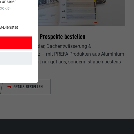
n unserer
ookie-
S-Dienste)
Kostenlos PREFA Prospekte bestellen
Dach, Fassade, Solar, Dachentwässerung &
Hochwasserschutz – mit PREFA Produkten aus Aluminium
sieht Ihr Haus nicht nur gut aus, sondern ist auch bestens
geschützt!
t. Dadurch ist
GRATIS BESTELLEN
zt wird.