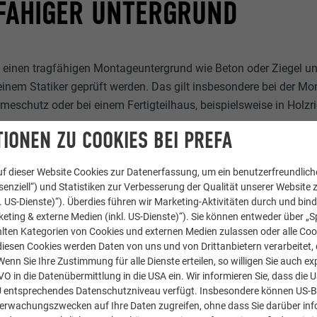
GFÄHIGER UNTERGRUND
einen tragfähigen Montageuntergrund wie Beton oder Ziegel und
inem Statiker geprüft werden. Das gilt insbesondere bei der M
eschutz oder bei einem Fertigteilhaus, beispielsweise in Holzr
IONEN ZU COOKIES BEI PREFA
f dieser Website Cookies zur Datenerfassung, um ein benutzerfreundliche
enziell“) und Statistiken zur Verbesserung der Qualität unserer Website z
kl. US-Dienste)“). Überdies führen wir Marketing-Aktivitäten durch und bin
eting & externe Medien (inkl. US-Dienste)“). Sie können entweder über „S
lten Kategorien von Cookies und externen Medien zulassen oder alle Co
diesen Cookies werden Daten von uns und von Drittanbietern verarbeitet, di
nn Sie Ihre Zustimmung für alle Dienste erteilen, so willigen Sie auch exp
GVO in die Datenübermittlung in die USA ein. Wir informieren Sie, dass die 
U entsprechendes Datenschutzniveau verfügt. Insbesondere können US-
berwachungszwecken auf Ihre Daten zugreifen, ohne dass Sie darüber inf