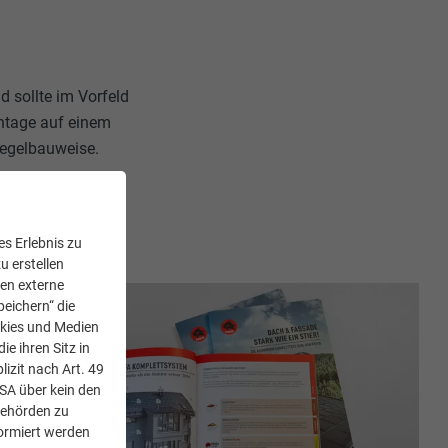
 sollte im Vorfeld
ontage auf einem
iegelbauweise.
s Erlebnis zu
u erstellen
den externe
peichern“ die
okies und Medien
e ihren Sitz in
lizit nach Art. 49
USA über kein den
Behörden zu
ormiert werden