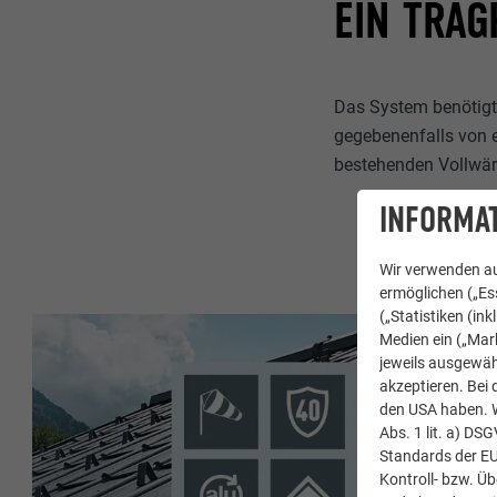
EIN TRA
Das System benötigt 
gegebenenfalls von e
bestehenden Vollwärm
INFORMAT
Wir verwenden au
ermöglichen („Ess
(„Statistiken (in
Medien ein („Mark
jeweils ausgewäh
akzeptieren. Bei 
den USA haben. We
Abs. 1 lit. a) DS
Standards der E
Kontroll- bzw. Ü