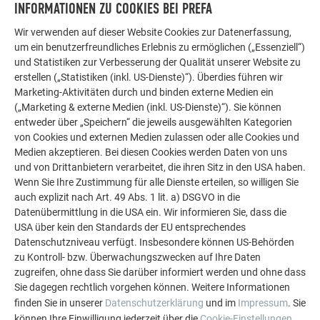
INFORMATIONEN ZU COOKIES BEI PREFA
Hochwasser oder Schneelast bedeuten ein hohes
finanzielles Risiko. Wie Sie Ihre vier Wände vor den Launen
Wir verwenden auf dieser Website Cookies zur Datenerfassung,
um ein benutzerfreundliches Erlebnis zu ermöglichen („Essenziell“)
der Natur schützen.
und Statistiken zur Verbesserung der Qualität unserer Website zu
erstellen („Statistiken (inkl. US-Dienste)“). Überdies führen wir
SO SCHÜTZEN SIE IHR DACH
Marketing-Aktivitäten durch und binden externe Medien ein
(„Marketing & externe Medien (inkl. US-Dienste)“). Sie können
entweder über „Speichern“ die jeweils ausgewählten Kategorien
von Cookies und externen Medien zulassen oder alle Cookies und
Medien akzeptieren. Bei diesen Cookies werden Daten von uns
und von Drittanbietern verarbeitet, die ihren Sitz in den USA haben.
Wenn Sie Ihre Zustimmung für alle Dienste erteilen, so willigen Sie
auch explizit nach Art. 49 Abs. 1 lit. a) DSGVO in die
Datenübermittlung in die USA ein. Wir informieren Sie, dass die
USA über kein den Standards der EU entsprechendes
Datenschutzniveau verfügt. Insbesondere können US-Behörden
zu Kontroll- bzw. Überwachungszwecken auf Ihre Daten
zugreifen, ohne dass Sie darüber informiert werden und ohne dass
Sie dagegen rechtlich vorgehen können. Weitere Informationen
finden Sie in unserer
Datenschutzerklärung
und im
Impressum
. Sie
Klicken sie sich durch die Galerie
können Ihre Einwilligung jederzeit über die
Cookie-Einstellungen