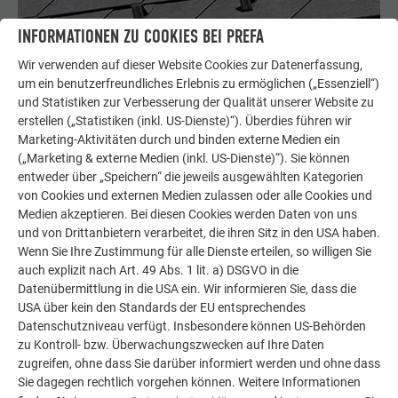
INFORMATIONEN ZU COOKIES BEI PREFA
Wir verwenden auf dieser Website Cookies zur Datenerfassung,
um ein benutzerfreundliches Erlebnis zu ermöglichen („Essenziell“)
und Statistiken zur Verbesserung der Qualität unserer Website zu
erstellen („Statistiken (inkl. US-Dienste)“). Überdies führen wir
Marketing-Aktivitäten durch und binden externe Medien ein
(„Marketing & externe Medien (inkl. US-Dienste)“). Sie können
entweder über „Speichern“ die jeweils ausgewählten Kategorien
MINDESTDACHNEIGUNG BEI PREFA DACHSCHINDELN:
von Cookies und externen Medien zulassen oder alle Cookies und
Medien akzeptieren. Bei diesen Cookies werden Daten von uns
Ab 25° (ca. 47%) Verlegung nur auf Vollschalung
und von Drittanbietern verarbeitet, die ihren Sitz in den USA haben.
Wenn Sie Ihre Zustimmung für alle Dienste erteilen, so willigen Sie
auch explizit nach Art. 49 Abs. 1 lit. a) DSGVO in die
Datenübermittlung in die USA ein. Wir informieren Sie, dass die
USA über kein den Standards der EU entsprechendes
Datenschutzniveau verfügt. Insbesondere können US-Behörden
zu Kontroll- bzw. Überwachungszwecken auf Ihre Daten
zugreifen, ohne dass Sie darüber informiert werden und ohne dass
Sie dagegen rechtlich vorgehen können. Weitere Informationen