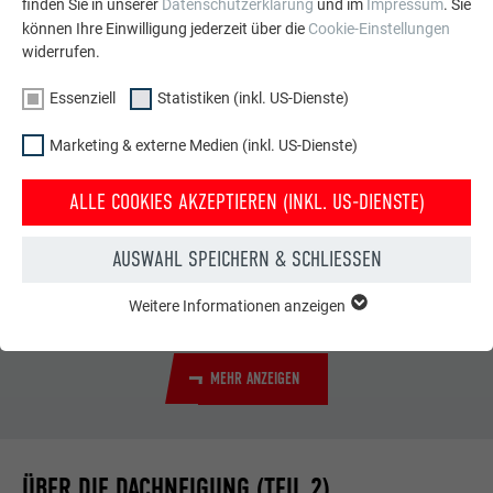
finden Sie in unserer
Datenschutzerklärung
und im
Impressum
. Sie
können Ihre Einwilligung jederzeit über die
Cookie-Einstellungen
widerrufen.
Essenziell
Statistiken (inkl. US-Dienste)
Marketing & externe Medien (inkl. US-Dienste)
ALLE COOKIES AKZEPTIEREN (INKL. US-DIENSTE)
MINDESTDACHNEIGUNG BEI PREFA DACHPANEEL FX.12:
ab 17° (bis 25° nur mit Bitumentrennlage) Verlegung nur auf
AUSWAHL SPEICHERN & SCHLIESSEN
Vollschalung (mind. 24 mm stark)
Weitere Informationen anzeigen
ESSENZIELL
Cookies der Gruppe "Essenziell" werden für grundlegende
Funktionen der Website benötigt. Dadurch ist gewährleistet,
MEHR ANZEIGEN
dass die Website einwandfrei funktioniert.
Cookie-Informationen anzeigen
Name
PHPSESSID
ÜBER DIE DACHNEIGUNG (TEIL 2)
STATISTIKEN (INKL. US-DIENSTE)
Anbieter
PHP