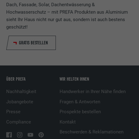
Zweck
Dach, Fassade, Solar, Dachentwässerung &
Verwendung von eingebetteten
Hochwasserschutz – mit PREFA Produkten aus Aluminium
Dienstleistungen.
sieht Ihr Haus nicht nur gut aus, sondern ist auch bestens
geschützt!
Name
bscookie
GRATIS BESTELLEN
Anbieter
LinkedIn
Laufzeit
2 Jahre
Verwendet vom Social-Networking-Dienst
ÜBER PREFA
WIR HELFEN IHNEN
LinkedIn für die Verfolgung der
Zweck
Verwendung von eingebetteten
Nachhaltigkeit
Handwerker in Ihrer Nähe finden
Dienstleistungen.
Jobangebote
Fragen & Antworten
Presse
Prospekte bestellen
Name
UserMatchHistory
Compliance
Kontakt
Beschwerden & Reklamationen
Anbieter
LinkedIn