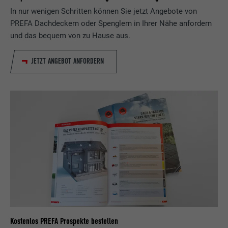
In nur wenigen Schritten können Sie jetzt Angebote von
Laufzeit
90 Tage
Name
lang
PREFA Dachdeckern oder Spenglern in Ihrer Nähe anfordern
und das bequem von zu Hause aus.
Wird testweise gesetzt, um zu prüfen, ob
Anbieter
LinkedIn
der Browser das Setzen von Cookies
Zweck
JETZT ANGEBOT ANFORDERN
erlaubt. Enthält keine
Laufzeit
Sitzung
Identifikationsmerkmale.
Eingestellt von LinkedIn, wenn eine
Zweck
Webseite ein eingebettetes "Folgen Sie
uns"-Fenster enthält.
Name
bcookie
Anbieter
LinkedIn
Laufzeit
2 Jahre
Verwendet vom Social-Networking-Dienst
Kostenlos PREFA Prospekte bestellen
LinkedIn für die Verfolgung der