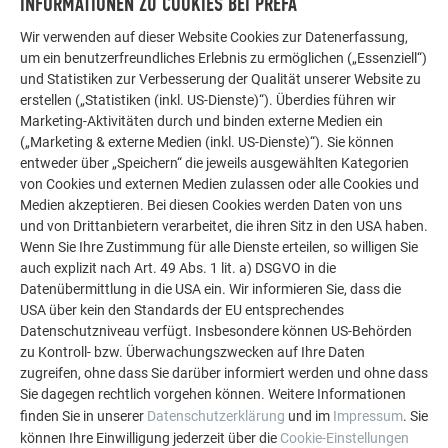
INFORMATIONEN ZU COOKIES BEI PREFA
ZURÜCK ZUR ÜBERSICHT
Wir verwenden auf dieser Website Cookies zur Datenerfassung,
um ein benutzerfreundliches Erlebnis zu ermöglichen („Essenziell“)
und Statistiken zur Verbesserung der Qualität unserer Website zu
erstellen („Statistiken (inkl. US-Dienste)“). Überdies führen wir
Marketing-Aktivitäten durch und binden externe Medien ein
(„Marketing & externe Medien (inkl. US-Dienste)“). Sie können
entweder über „Speichern“ die jeweils ausgewählten Kategorien
von Cookies und externen Medien zulassen oder alle Cookies und
Medien akzeptieren. Bei diesen Cookies werden Daten von uns
und von Drittanbietern verarbeitet, die ihren Sitz in den USA haben.
Wenn Sie Ihre Zustimmung für alle Dienste erteilen, so willigen Sie
auch explizit nach Art. 49 Abs. 1 lit. a) DSGVO in die
Datenübermittlung in die USA ein. Wir informieren Sie, dass die
USA über kein den Standards der EU entsprechendes
Datenschutzniveau verfügt. Insbesondere können US-Behörden
zu Kontroll- bzw. Überwachungszwecken auf Ihre Daten
zugreifen, ohne dass Sie darüber informiert werden und ohne dass
Langlebig, vielfältig, 100 % recycelbar
Sie dagegen rechtlich vorgehen können. Weitere Informationen
Aluminium ist witterungsbeständig, leicht und flexibel zu
finden Sie in unserer
Datenschutzerklärung
und im
Impressum
. Sie
verarbeiten und daher der optimale Werkstoff für Bauherren
können Ihre Einwilligung jederzeit über die
Cookie-Einstellungen