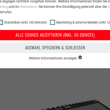
e dagegen rechtlich vorgehen können. Weitere Informationen finden Sie i
ärung
und im
Impressum
. Sie können Ihre Einwilligung jederzeit über die
C
errufen.
 FLÄCHE IST FÜR 1 KWP PREF
Statistiken (inkl. US-Dienste)
Marketing & externe Medien (inkl. U
CHPLATTE ERFORDERLICH?
ALLE COOKIES AKZEPTIEREN (INKL. US-DIENSTE)
AUSWAHL SPEICHERN & SCHLIESSEN
Weitere Informationen anzeigen
ppe "Essenziell" werden für grundlegende Funktionen der Website benötig
dass die Website einwandfrei funktioniert.
Cookie-Informationen anzeigen
PHPSESSID
NKL. US-DIENSTE)
PHP
 (inkl. US-Dienste)"-Cookies helfen uns zu verstehen, wie die Website genut
werden gesammelt, um die Nutzererfahrung der Website zu verbessern.
Sitzung