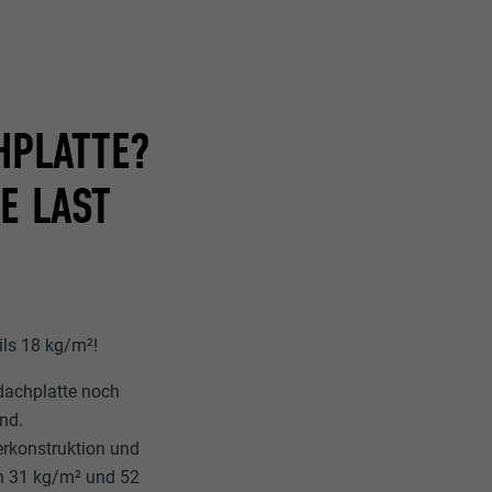
HPLATTE?
ische Daten
r Webseite.
E LAST
ils 18 kg/m²!
dachplatte noch
s "Folgen Sie
etzen von
ind.
rkonstruktion und
n 31 kg/m² und 52