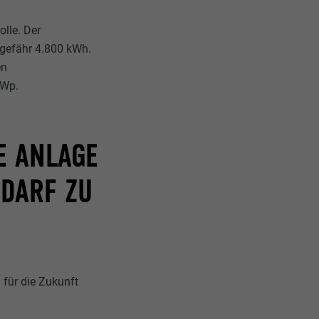
olle. Der
ungefähr 4.800 kWh.
en
kWp.
 ANLAGE A
ARF ZU I
 für die Zukunft