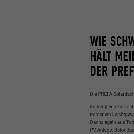
Name
Name
Anbieter
Anbieter
Laufzeit
WIE SCHW
Laufzeit
Zweck
Zweck
HÄLT MEI
DER PRE
Name
Name
Anbieter
Anbieter
Die PREFA Solardach
Laufzeit
Laufzeit
Im Vergleich zu Dac
immer ein Leichtgewic
Zweck
Zweck
Dachziegeln aus Ton
PV-Anlage. Betondac