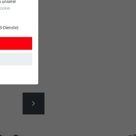
n unserer
ookie-
A
S-Dienste)
t. Dadurch ist
zt wird.