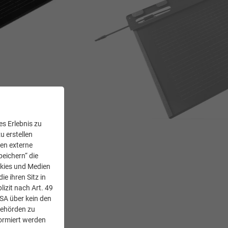
s Erlebnis zu
SOLARDACHPLATTE KLEIN = 45 WP/STK.
u erstellen
den externe
peichern“ die
okies und Medien
e ihren Sitz in
lizit nach Art. 49
USA über kein den
Behörden zu
ormiert werden