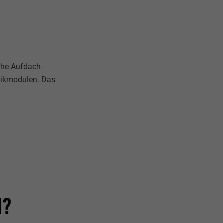
che Aufdach-
aikmodulen. Das
?