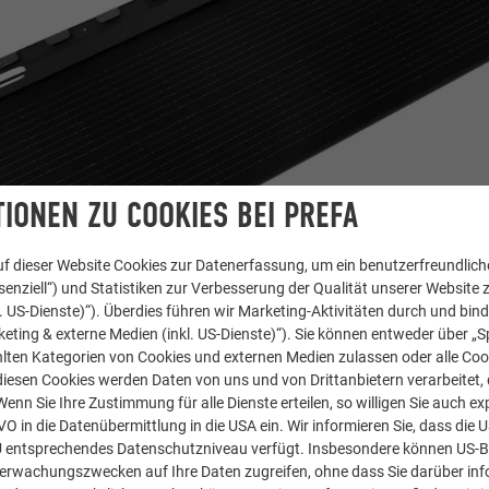
IONEN ZU COOKIES BEI PREFA
f dieser Website Cookies zur Datenerfassung, um ein benutzerfreundliche
enziell“) und Statistiken zur Verbesserung der Qualität unserer Website z
kl. US-Dienste)“). Überdies führen wir Marketing-Aktivitäten durch und bin
GROSS = 110 WP/STK.
eting & externe Medien (inkl. US-Dienste)“). Sie können entweder über „S
lten Kategorien von Cookies und externen Medien zulassen oder alle Co
diesen Cookies werden Daten von uns und von Drittanbietern verarbeitet, di
nn Sie Ihre Zustimmung für alle Dienste erteilen, so willigen Sie auch exp
GVO in die Datenübermittlung in die USA ein. Wir informieren Sie, dass die 
U entsprechendes Datenschutzniveau verfügt. Insbesondere können US-
berwachungszwecken auf Ihre Daten zugreifen, ohne dass Sie darüber inf