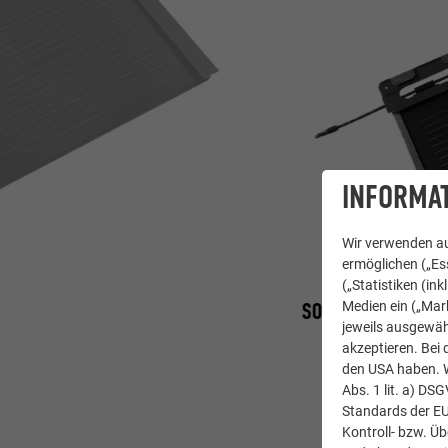
INFORMAT
Wir verwenden au
ermöglichen („Ess
(„Statistiken (in
SOLARDACHPLATTE 
Medien ein („Mark
jeweils ausgewäh
akzeptieren. Bei 
den USA haben. We
Abs. 1 lit. a) DS
Standards der E
Kontroll- bzw. Ü