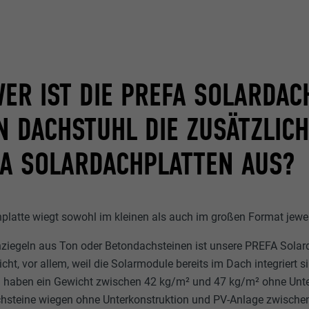
_gid
lang
Google Universal Analytics
ads.linkedin.com
1 Tag
ER IST DIE PREFA SOLARDAC
Sitzung
Registriert eine eindeutige ID, die verwendet wird, um statist
Speichert die vom Benutzer ausgewählte Sprach version eine
N DACHSTUHL DIE ZUSÄTZLICH
dazu, wieder Besucher die Website nutzt, zu generieren.
FA SOLARDACHPLATTEN AUS?
lang
_gaexp
LinkedIn
Google Optimize
platte wiegt sowohl im kleinen als auch im großen Format jewe
Sitzung
90 Tage
hziegeln aus Ton oder Betondachsteinen ist unsere PREFA Solar
Eingestellt von LinkedIn, wenn eine Webseite ein eingebettete
Wird testweise gesetzt, um zu prüfen, ob der Browser das S
ht, vor allem, weil die Solarmodule bereits im Dach integriert s
uns"-Fenster enthält.
Cookies erlaubt. Enthält keine Identifikationsmerkmale.
 haben ein Gewicht zwischen 42 kg/m² und 47 kg/m² ohne Unte
hsteine wiegen ohne Unterkonstruktion und PV-Anlage zwische