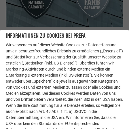
Ewig währt am längsten
INFORMATIONEN ZU COOKIES BEI PREFA
Bis zu 40 Jahre Garantie auf Material und Farbe. Wir geben
Wir verwenden auf dieser Website Cookies zur Datenerfassung,
Ihnen Sicherheit, die Sie schriftlich an Ihre Kunden
um ein benutzerfreundliches Erlebnis zu ermöglichen („Essenziell“)
weitergeben können.
und Statistiken zur Verbesserung der Qualität unserer Website zu
erstellen („Statistiken (inkl. US-Dienste)“). Überdies führen wir
Marketing-Aktivitäten durch und binden externe Medien ein
MEHR INFOS
(„Marketing & externe Medien (inkl. US-Dienste)“). Sie können
entweder über „Speichern“ die jeweils ausgewählten Kategorien
von Cookies und externen Medien zulassen oder alle Cookies und
Medien akzeptieren. Bei diesen Cookies werden Daten von uns
und von Drittanbietern verarbeitet, die ihren Sitz in den USA haben.
Wenn Sie Ihre Zustimmung für alle Dienste erteilen, so willigen Sie
auch explizit nach Art. 49 Abs. 1 lit. a) DSGVO in die
Datenübermittlung in die USA ein. Wir informieren Sie, dass die
USA über kein den Standards der EU entsprechendes