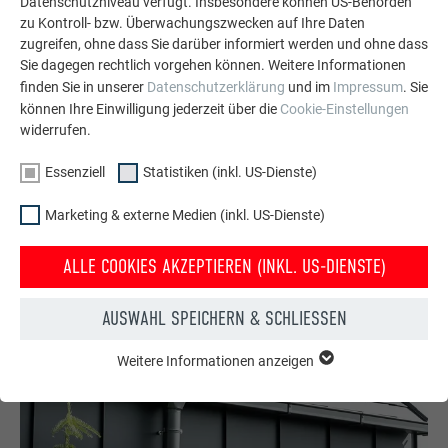
Datenschutzniveau verfügt. Insbesondere können US-Behörden
zu Kontroll- bzw. Überwachungszwecken auf Ihre Daten
zugreifen, ohne dass Sie darüber informiert werden und ohne dass
Sie dagegen rechtlich vorgehen können. Weitere Informationen
finden Sie in unserer
Datenschutzerklärung
und im
Impressum
. Sie
können Ihre Einwilligung jederzeit über die
Cookie-Einstellungen
widerrufen.
Langlebig, vielfältig, 100 % recycelbar
Essenziell
Statistiken (inkl. US-Dienste)
Aluminium ist witterungsbeständig, leicht und flexibel zu
verarbeiten und daher der optimale Werkstoff für Bauherren
Marketing & externe Medien (inkl. US-Dienste)
und Sanierer.
ALLE COOKIES AKZEPTIEREN (INKL. US-DIENSTE)
JETZT VORTEILE ENTDECKEN
AUSWAHL SPEICHERN & SCHLIESSEN
Weitere Informationen anzeigen
ESSENZIELL
Cookies der Gruppe "Essenziell" werden für grundlegende
Funktionen der Website benötigt. Dadurch ist gewährleistet,
dass die Website einwandfrei funktioniert.