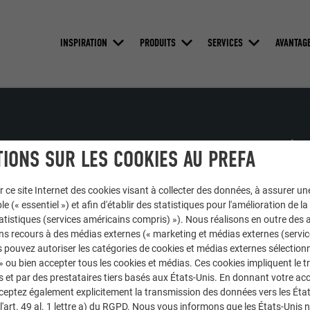
INSPIRATION
PRODUITS
SERVICES
AVANTAG
NOUS VOUS OFFRONS NOTRE AIDE
DÉCOU
IONS SUR LES COOKIES AU PREFA
PREF
Trouver un artisan près de chez vous
r ce site Internet des cookies visant à collecter des données, à assurer u
Conv
le (« essentiel ») et afin d'établir des statistiques pour l'amélioration de la
Questions & réponses
simp
statistiques (services américains compris) »). Nous réalisons en outre des a
Commander des prospectus
ns recours à des médias externes (« marketing et médias externes (servi
 pouvez autoriser les catégories de cookies et médias externes sélection
Contact
 » ou bien accepter tous les cookies et médias. Ces cookies impliquent le 
et par des prestataires tiers basés aux États-Unis. En donnant votre acc
Réclamations et plaintes
cceptez également explicitement la transmission des données vers les Éta
art. 49 al. 1 lettre a) du RGPD. Nous vous informons que les États-Unis 