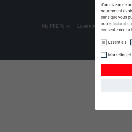
d'un niveau de p
notamment avoir 
sans que vous pu
notre
déclaration
My PREFA
Luxembourg
consentement à 
Essentiels
Marketing et
ESSENTIELS
Les cookies du 
garantissent qu
NOM