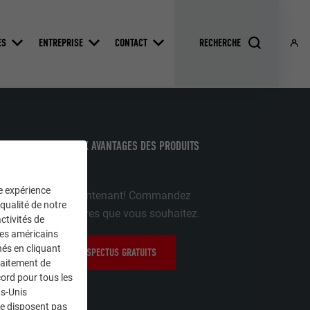
ES
ENTREPRISE
CONTACT
VREZ LES NOMBREUX AVANTAGES DES PRODUITS
A
ne expérience
ainquez-vous maintenant! Commandez
 qualité de notre
lement les brochures que vous souhaitez.
ctivités de
ces américains
nés en cliquant
COMMANDER DES PROSPECTUS GRATUITS
traitement de
ord pour tous les
ts-Unis
ne disposent pas