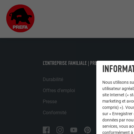
L’ENTREPRISE FAMILIALE | PREFA
INFORMAT
Durabilité
Nous utilisons su
utilisateur agréab
Offres d’emploi
site Internet (« 
Presse
marketing et avo
compris) »). Vous
Conformité
sur « Enregistrer
données par nous 
services, vous a
conformément à l'