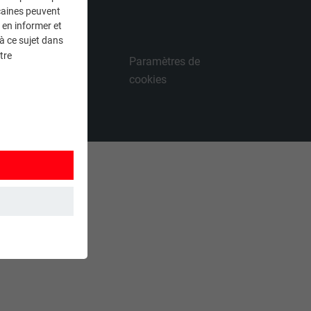
caines peuvent
 en informer et
à ce sujet dans
tre
r le droit de
Paramètres de
(Academy)
cookies
et. Ils