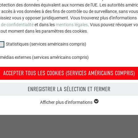
rotection des données équivalent aux normes de l'UE. Les autorités améri
accès à vos données à des fins de contrôle ou de surveillance, sans vous
issiez vous y opposer juridiquement. Vous trouverez plus d'informations 
 de confidentialité
et dans les
mentions légales
. Vous pouvez révoquer vo
Protection des
Mentions
Information su
AGB
tout moment dans les paramètres des cookies.
données
légales
rétractation 
Statistiques (services américains compris)
 médias externes (services américains compris)
ACCEPTER TOUS LES COOKIES (SERVICES AMÉRICAINS COMPRIS)
ENREGISTRER LA SÉLECTION ET FERMER
Afficher plus d'informations
groupe « Essentiels » sont nécessaires aux fonctions de base du site Intern
e le site Internet fonctionne correctement.
Afficher les informations relatives aux cookies
PHPSESSID